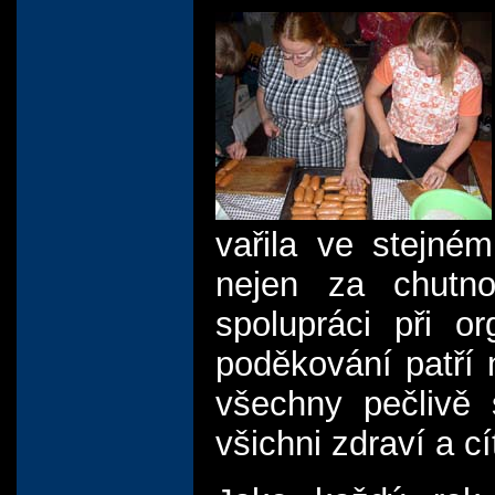
vařila ve stejném
nejen za chutno
spolupráci při o
poděkování patří
všechny pečlivě 
všichni zdraví a cít