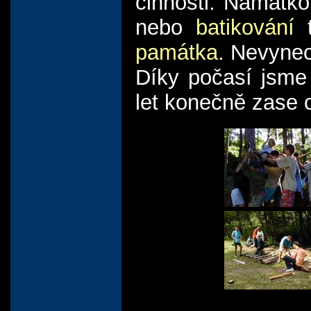
činnosti. Namátk
nebo
batikování
t
památka
. Nevyne
Díky počasí jsme 
let konečně zase 