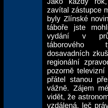
Jako každý rok
zavítal zástupce m
byly Zlínské novin
táboře jste moh
vydání v prů
táborového 
dosavadních zkuše
regionální zpravo
pozorně televizní
přátel stanou př
vážně. Zájem méd
vidět, že astronomi
vzdálená, leč práv