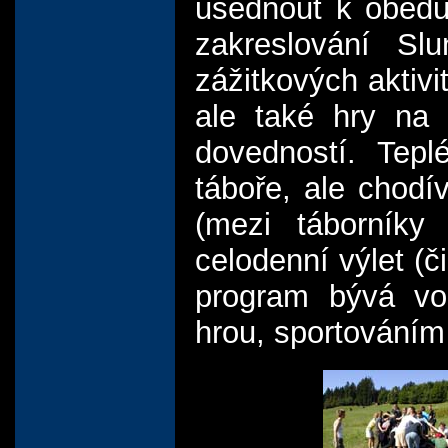
usednout k obědu
zakreslování Sl
zážitkových aktivi
ale také hry na 
dovedností. Tepl
táboře, ale chod
(mezi táborníky
celodenní výlet (č
program bývá vol
hrou, sportování