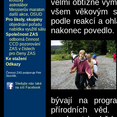
velmi obtížné vym
kroužky
astrotábor
všem věkovým sku
Messierův maraton
další akce
,
OSUD
podle reakcí a oh
Pro školy, skupiny
objednání pořadu
nakonec povedlo.
nabídka využití sálu
Společnost ZAS
odborná činnost
CCD pozorování
ZAS v číslech
pro členy ZAS
Ke stažení
Odkazy
Činnost ZAS podporuje Petr
Stuchlík.
Sledujte nás také
na síti Facebook
bývají na progr
přírodních věd.