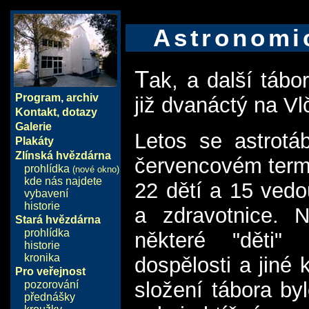
Astronomi
T
ak, a další tábo
Program
,
archiv
již dvanáctý na Vl
Kontakt, dotazy
Galerie
Letos se astrotá
Plakáty
Zlínská hvězdárna
červencovém termí
prohlídka
(nové okno)
kde nás najdete
22 dětí a 15 ved
vybavení
historie
a zdravotnice. 
Stará hvězdárna
prohlídka
některé "děti" 
historie
kronika
dospělosti a jiné
Pro veřejnost
složení tábora by
pozorování
přednášky