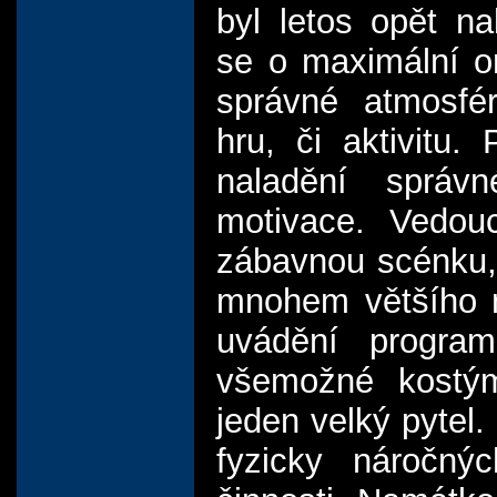
byl letos opět na
se o maximální or
správné atmosfé
hru, či aktivitu
naladění správ
motivace. Vedouc
zábavnou scénku, 
mnohem většího n
uvádění progra
všemožné kostým
jeden velký pytel
fyzicky náročný