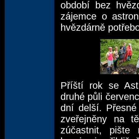
období bez hvěz
zájemce o astron
hvězdárně potřebo
Příští rok se As
druhé půli červen
dní delší. Přesn
zveřejněny na tě
zúčastnit, pišt