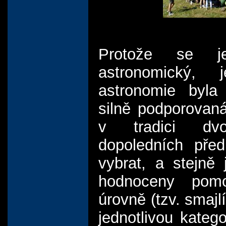
Protože se j
astronomický,
astronomie byla
silně podporovan
v tradici dv
dopoledních pře
vybrat, a stejně 
hodnoceny pomo
úrovně (tzv. smajl
jednotlivou kateg