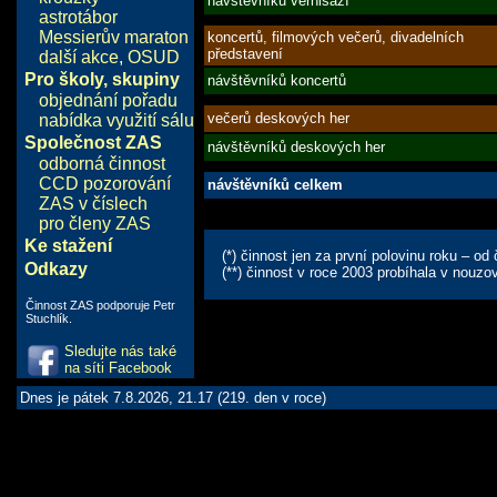
návštěvníků vernisáží
astrotábor
Messierův maraton
koncertů, filmových večerů, divadelních
představení
další akce
,
OSUD
Pro školy, skupiny
návštěvníků koncertů
objednání pořadu
večerů deskových her
nabídka využití sálu
Společnost ZAS
návštěvníků deskových her
odborná činnost
CCD pozorování
návštěvníků celkem
ZAS v číslech
pro členy ZAS
Ke stažení
(*) činnost jen za první polovinu roku – 
Odkazy
(**) činnost v roce 2003 probíhala v nou
Činnost ZAS podporuje Petr
Stuchlík.
Sledujte nás také
na síti Facebook
Dnes je pátek 7.8.2026, 21.17 (219. den v roce)