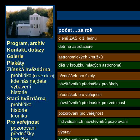
počet ... za rok
členů ZAS k 1. lednu
Program
,
archiv
dětí na astrotáboře
Kontakt, dotazy
Galerie
astronomických kroužků
Plakáty
dětí v kroužku mladých astronomů
Zlínská hvězdárna
prohlídka
přednášek pro školy
(nové okno)
kde nás najdete
návštěvníků přednášek pro školy
vybavení
historie
přednášek pro veřejnost
Stará hvězdárna
návštěvníků přednášek pro veřejnost
prohlídka
historie
pozorování pro veřejnost
kronika
individuálních návštěvníků pozorování
Pro veřejnost
pozorování
výstav
přednášky
kroužky