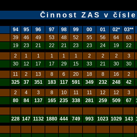
Činnost ZAS v čísl
94
95
96
97
98
99
00
01
02*
03**
39
46
49
53
48
52
55
56
64
63
19
23
21
22
21
23
23
24
19
22
2
1
1
1
1
1
2
2
2
3
30
12
17
17
29
15
33
21
30
30
11
2
13
8
6
20
18
8
16
2
325
37
351
183
117
591
349
232
248
42
2
4
3
8
10
11
11
12
12
3
80
84
137
165
235
338
281
259
509
67
228
147
1132
1880
444
749
993
1023
1029
143