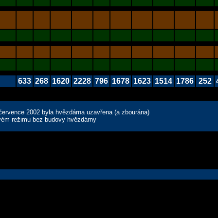
633
268
1620
2228
796
1678
1623
1514
1786
252
od července 2002 byla hvězdárna uzavřena (a zbourána)
zovém režimu bez budovy hvězdárny