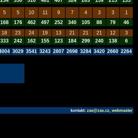
234
350
510
481
407
324
263
159
215
135
5
5
10
11
9
7
4
3
3
1
168
176
462
497
252
340
105
88
79
46
18
23
24
19
13
21
21
21
12
3
333
242
162
155
123
184
299
240
138
6
4004
3029
3541
3243
2807
2698
3284
3420
2660
2264
kontakt:
zas@zas.cz
,
webmaster