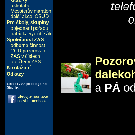
kroužky
tele
astrotábor
Messierův maraton
o
další akce
,
OSUD
Pro školy, skupiny
objednání pořadu
nabídka využití sálu
Společnost ZAS
odborná činnost
CCD pozorování
ZAS v číslech
Pozoro
pro členy ZAS
Ke stažení
daleko
Odkazy
a
PÁ
o
Činnost ZAS podporuje Petr
Stuchlík.
Sledujte nás také
na síti Facebook