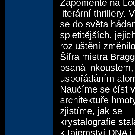
Zapomeňte na Lo
literární thrillery
se do světa háda
spletitějších, jejic
rozluštění změnilo l
Šifra mistra Brag
psaná inkoustem,
uspořádáním ato
Naučíme se číst 
architektuře hmot
zjistíme, jak se
krystalografie sta
k tajemství DNA i