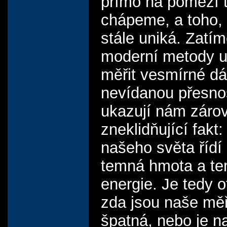
přímo na pomezí 
chápeme, a toho,
stále uniká. Zatí
moderní metody 
měřit vesmírné dá
nevídanou přesnos
ukazují nám záro
zneklidňující fakt
našeho světa řídí 
temná hmota a t
energie. Je tedy 
zda jsou naše mě
špatná, nebo je n