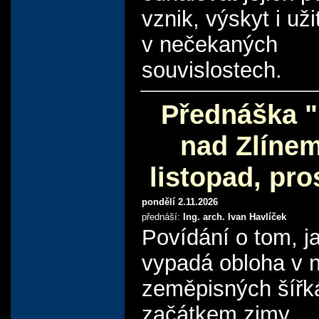
vznik, výskyt i uži
v nečekaných
souvislostech.
Přednáška 
nad Zlínem
listopad, pro
pondělí 2.11.2026
přednáší:
Ing. arch. Ivan Havlíček
Povídání o tom, j
vypadá obloha v 
zeměpisných šířk
začátkem zimy.