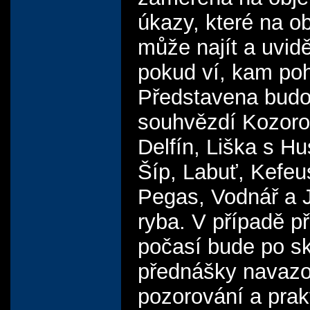
úkazy, které na o
může najít a uvid
pokud ví, kam poh
Představena bud
souhvězdí Kozoro
Delfín, Liška s Hu
Šíp, Labuť, Kefeu
Pegas, Vodnář a J
ryba. V případě p
počasí bude po s
přednášky navazo
pozorování a prak