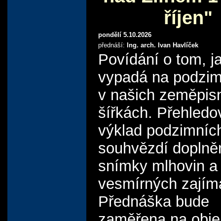
říjen"
pondělí 5.10.2026
přednáší:
Ing. arch. Ivan Havlíček
Povídání o tom, j
vypadá na podzim
v našich zeměpis
šířkách. Přehledo
výklad podzimníc
souhvězdí doplně
snímky mlhovin a 
vesmírných zajím
Přednáška bude
zaměřena na obje