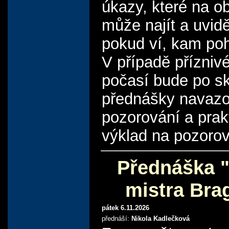
úkazy, které na o
může najít a uvid
pokud ví, kam poh
V případě přízniv
počasí bude po s
přednášky navazo
pozorování a prak
výklad na pozorov
Přednáška "
mistra Bra
pátek 6.11.2026
přednáší:
Nikola Kadlečková