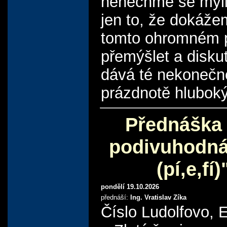
nenechme se mýli
jen to, že dokáže
tomto ohromném p
přemýšlet a disku
dává té nekonečn
prázdnotě hlubok
Přednáška 
podivuhodná
(pí,e,fí)
pondělí 19.10.2026
přednáší:
Ing. Vratislav Zíka
Číslo Ludolfovo, 