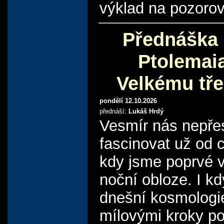
výklad na pozorov
Přednáška
Ptolemai
Velkému tř
pondělí 12.10.2026
přednáší:
Lukáš Hrdý
Vesmír nás nepře
fascinovat už od c
kdy jsme poprvé v
noční obloze. I k
dnešní kosmologi
mílovými kroky po