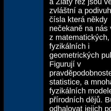
a Zlatý řez jsou v
zvláštní a podivu
čísla která někdy
nečekaně na nás 
z matematických,
fyzikálních i
geometrických pub
Figurují v
pravděpodobnost
statistice, a mnoh
fyzikálních model
přírodních dějů.
odhalovat jejich p