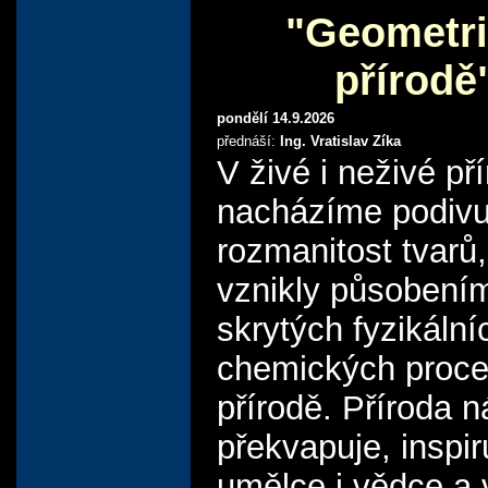
"Geometri
přírodě
pondělí 14.9.2026
přednáší:
Ing. Vratislav Zíka
V živé i neživé př
nacházíme podiv
rozmanitost tvarů,
vznikly působení
skrytých fyzikální
chemických proce
přírodě. Příroda n
překvapuje, inspir
umělce i vědce a 