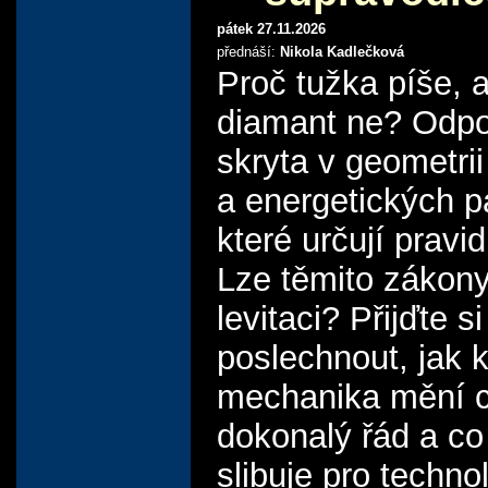
pátek 27.11.2026
přednáší:
Nikola Kadlečková
Proč tužka píše, a
diamant ne? Odpo
skryta v geometri
a energetických p
které určují pravid
Lze těmito zákony 
levitaci? Přijďte si
poslechnout, jak 
mechanika mění 
dokonalý řád a co
slibuje pro techno