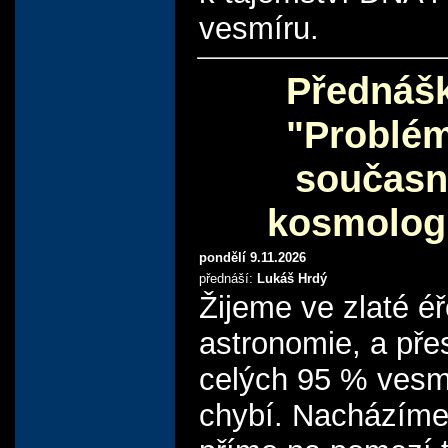
vesmíru.
Přednáš
"Problé
současn
kosmolog
pondělí 9.11.2026
přednáší:
Lukáš Hrdý
Žijeme ve zlaté é
astronomie, a př
celých 95 % vesm
chybí. Nacházíme