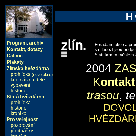
H
Program
,
archiv
Pořádané akce a prá
Kontakt, dotazy
s mládeží jsou podp
Statutárním městem Z
Galerie
Plakáty
2004
ZA
Zlínská hvězdárna
prohlídka
(nové okno)
K
ontakt
kde nás najdete
vybavení
historie
trasou
,
t
Stará hvězdárna
prohlídka
DOVOL
historie
kronika
HVĚZDÁRN
Pro veřejnost
pozorování
přednášky