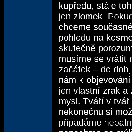
kupředu, stále to
jen zlomek. Pokud
chceme současn
pohledu na kosm
skutečně porozum
musíme se vrátit
začátek – do dob,
nám k objevování 
jen vlastní zrak 
mysl. Tváří v tvář
nekonečnu si mo
připadáme nepatrn