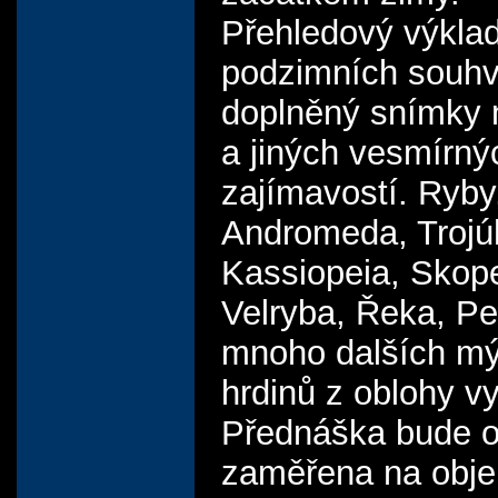
Přehledový výkla
podzimních souhv
doplněný snímky 
a jiných vesmírný
zajímavostí. Ryby
Andromeda, Trojú
Kassiopeia, Skop
Velryba, Řeka, Pe
mnoho dalších mý
hrdinů z oblohy v
Přednáška bude o
zaměřena na obje