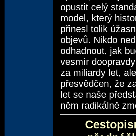
opustit celý stand
model, který histo
přinesl tolik úžas
objevů. Nikdo ne
odhadnout, jak b
vesmír doopravdy
za miliardy let, al
přesvědčen, že za
let se naše předs
něm radikálně zm
Cestopis