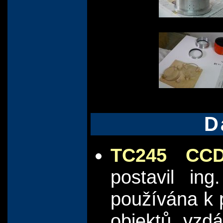
D
TC245 CC
postavil in
používána k 
objektů vzd