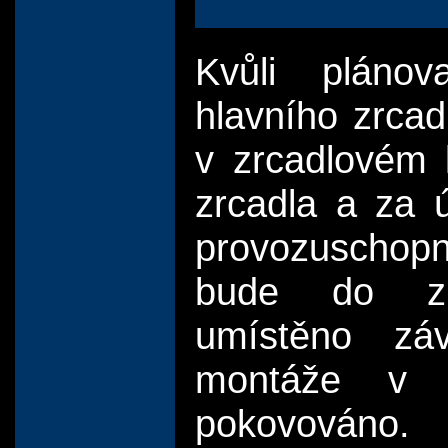
Kvůli plán
hlavního zrca
v zrcadlovém k
zrcadla a za ú
provozuschop
bude do zr
umístěno záva
montáže v 
pokovováno.