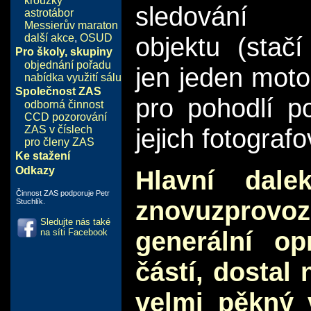
kroužky
sledování p
astrotábor
Messierův maraton
další akce
,
OSUD
objektu (sta
Pro školy, skupiny
objednání pořadu
jen jeden motor
nabídka využití sálu
Společnost ZAS
pro pohodlí p
odborná činnost
CCD pozorování
ZAS v číslech
jejich fotografo
pro členy ZAS
Ke stažení
Odkazy
Hlavní dale
Činnost ZAS podporuje Petr
znovuzprovo
Stuchlík.
Sledujte nás také
generální o
na síti Facebook
částí, dostal 
velmi pěkný 