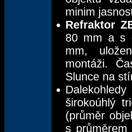
minim jasnos
Refraktor Z
80 mm a s o
mm, uložen
montáži. Ča
Slunce na stí
Dalekohled
širokoúhlý t
(průměr obje
s průměrem 