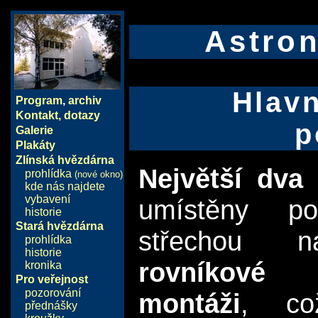
Astro
Hlavn
Program
,
archiv
Kontakt, dotazy
p
Galerie
Plakáty
Zlínská hvězdárna
Největší dva 
prohlídka
(nové okno)
kde nás najdete
vybavení
umístěny p
historie
Stará hvězdárna
střechou n
prohlídka
historie
rovníkové
kronika
Pro veřejnost
pozorování
montáži
, co
přednášky