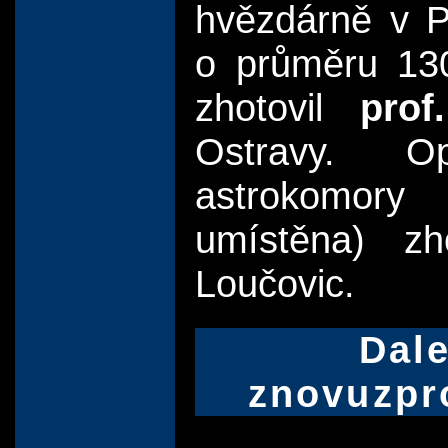
hvězdárně v Pr
o průměru 1
zhotovil
prof
Ostravy. Op
astrokomory
umístěna) zh
Loučovic.
Dal
znovuzpr