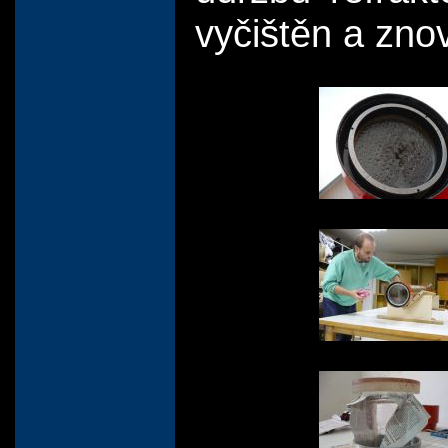
vyčištěn a zno