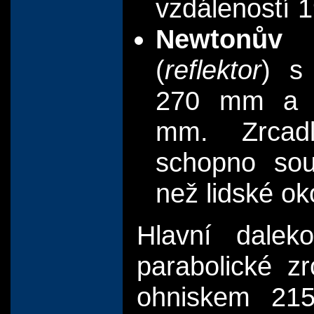
vzdáleností 
Newtonův
(
reflektor
) s
270 mm a o
mm. Zrcadl
schopno sous
než lidské ok
Hlavní dalek
parabolické 
ohniskem 21