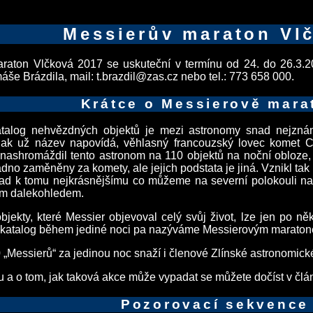
Messierův maraton Vl
raton Vlčková 2017 se uskuteční v termínu od 24. do 26.3.201
áše Brázdila, mail: t.brazdil@zas.cz nebo tel.: 773 658 000.
Krátce o Messierově mara
atalog nehvězdných objektů je mezi astronomy snad nejzná
, jak už název napovídá, věhlasný francouzský lovec komet
 nashromáždil tento astronom na 110 objektů na noční obloze
dno zaměněny za komety, ale jejich podstata je jiná. Vznikl tak
snad k tomu nejkrásnějšímu co můžeme na severní polokouli na 
m dalekohledem.
jekty, které Messier objevoval celý svůj život, lze jen po n
 katalog během jediné noci pa nazýváme Messierovým marato
 „Messierů“ za jedinou noc snaží i členové Zlínské astronomick
u a o tom, jak taková akce může vypadat se můžete dočíst v člán
Pozorovací sekvence