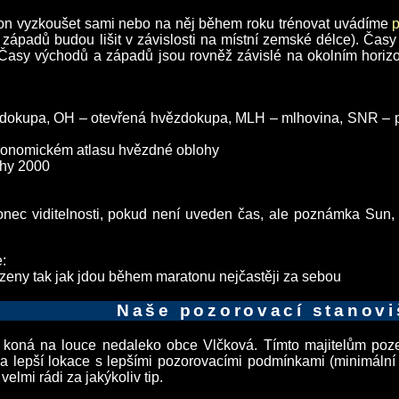
araton vyzkoušet sami nebo na něj během roku trénovat uvádíme
západů budou lišit v závislosti na místní zemské délce). Časy
Časy východů a západů jsou rovněž závislé na okolním horizont
ězdokupa, OH – otevřená hvězdokupa, MLH – mlhovina, SNR – p
tronomickém atlasu hvězdné oblohy
ohy 2000
ec viditelnosti, pokud není uveden čas, ale poznámka Sun, zn
e:
zeny tak jak jdou během maratonu nejčastěji za sebou
Naše pozorovací stanovi
 koná na louce nedaleko obce Vlčková. Tímto majitelům poz
 lepší lokace s lepšími pozorovacími podmínkami (minimální s
elmi rádi za jakýkoliv tip.