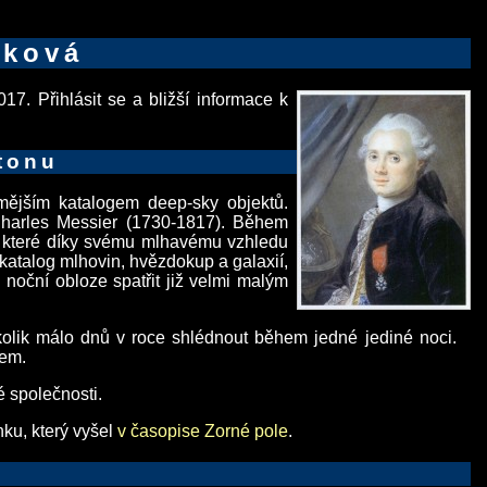
čková
7. Přihlásit se a bližší informace k
tonu
mějším katalogem deep-sky objektů.
 Charles Messier (1730-1817). Během
, které díky svému mlhavému vzhledu
 katalog mlhovin, hvězdokup a galaxií,
noční obloze spatřit již velmi malým
ěkolik málo dnů v roce shlédnout během jedné jediné noci.
nem.
é společnosti.
ku, který vyšel
v časopise Zorné pole
.