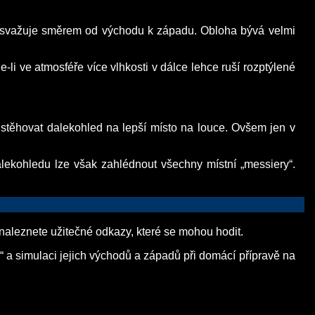
se svažuje směrem od východu k západu. Obloha bývá velmi
-li ve atmosféře více vlhkosti v dálce lehce ruší rozptýlené
 stěhovat dalekohled na lepší místo na louce. Ovšem jen v
ekohledu lze však zahlédnout všechny místní „messiery“.
 naleznete užitečné odkazy, které se mohou hodit.
 a simulaci jejich východů a západů při domácí přípravě na