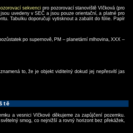
pozorovací sekvenci
pro pozorovací stanoviště Vlčková (pro
 jsou uvedeny v SEČ a jsou pouze orientační, a platné pro
u. Tabulku doporučuji vytisknout a zabalit do fólie. Papír
ozůstatek po supernově, PM – planetární mlhovina, XXX –
amená to, že je objekt viditelný dokud jej nepřesvítí jas
ště
emku a vesnici Vlčkové děkujeme za zapůjčení pozemku.
větelný smog, co nejnižší a rovný horizont bez překážek,