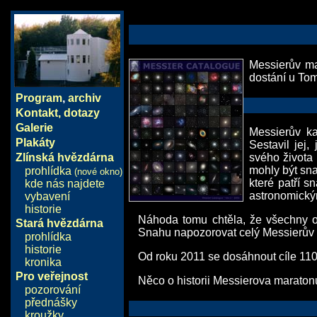
Messierův ma
dostání u Tom
Program
,
archiv
Kontakt, dotazy
Galerie
Messierův k
Plakáty
Sestavil jej
Zlínská hvězdárna
svého života
mohly být sna
prohlídka
(nové okno)
které patří 
kde nás najdete
astronomický
vybavení
historie
Náhoda tomu chtěla, že všechny ob
Stará hvězdárna
Snahu napozorovat celý Messierův
prohlídka
historie
Od roku 2011 se dosáhnout cíle 110
kronika
Pro veřejnost
Něco o historii Messierova maraton
pozorování
přednášky
kroužky