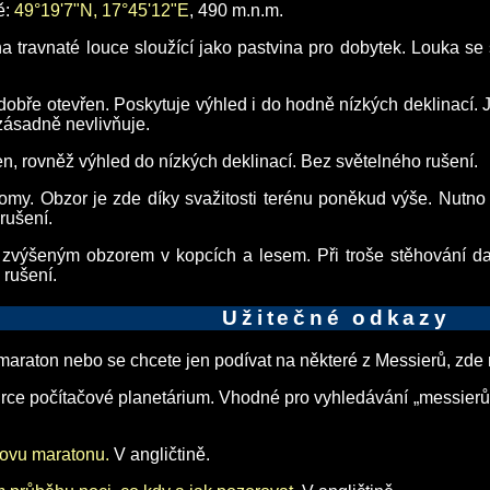
ě:
49°19'7"N, 17°45'12"E
, 490 m.n.m.
na travnaté louce sloužící jako pastvina pro dobytek. Louka 
obře otevřen. Poskytuje výhled i do hodně nízkých deklinací. Je
 zásadně nevlivňuje.
, rovněž výhled do nízkých deklinací. Bez světelného rušení.
romy. Obzor je zde díky svažitosti terénu poněkud výše. Nutno
rušení.
zvýšeným obzorem v kopcích a lesem. Při troše stěhování dal
 rušení.
Užitečné odkazy
 maraton nebo se chcete jen podívat na některé z Messierů, zde
urce počítačové planetárium. Vhodné pro vyhledávání „messierů“
rovu maratonu.
V angličtině.