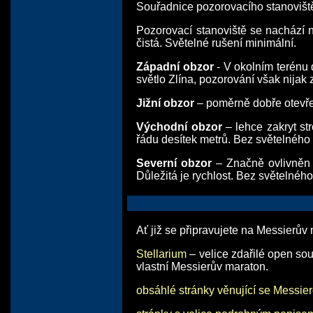
Souřadnice pozorovacího stanovišt
Pozorovací stanoviště se nachází 
čistá. Světelné rušení minimální.
Západní obzor
- V okolním terénu d
světlo Zlína, pozorování však nijak
Jižní obzor
– poměrně dobře otevřen
Východní obzor
– lehce zakryt st
řádu desítek metrů. Bez světelného 
Severní obzor
– Značně ovlivněn 
Důležitá je rychlost. Bez světelného
Ať již se připravujete na Messierův
Stellarium
– velice zdařilé open so
vlastní Messierův maraton.
obsáhlé stránky věnující se Messie