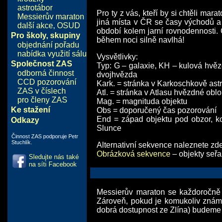
astrotábor
Pro ty z vás, kteří by si chtěli m
Messierův maraton
jiná místa v ČR se časy východů a 
další akce
,
OSUD
období kolem jarní rovnodennosti. 
Pro školy, skupiny
během noci silně navlhá!
objednání pořadu
nabídka využití sálu
Vysvětlivky:
Společnost ZAS
Typ: G – galaxie, KH – kulová hv
odborná činnost
dvojhvězda
CCD pozorování
Kark. = stránka v Karkoschkově as
ZAS v číslech
Atl. = stránka v Atlasu hvězdné obl
pro členy ZAS
Mag. = magnituda objektu
Ke stažení
Obs = doporučený čas pozorování
End = západ objektu pod obzor, kon
Odkazy
Slunce
Činnost ZAS podporuje Petr
Stuchlík.
Alternativní sekvence naleznete zd
Obrázková sekvence
– objekty seřa
Sledujte nás také
na síti Facebook
Messierův maraton se každoročně
Zároveň, pokud je komukoliv známa
dobrá dostupnost ze Zlína) budeme v