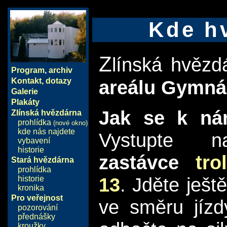
Kde h
Z
línská hvěz
Program
,
archiv
areálu Gymnáz
Kontakt, dotazy
Galerie
Plakáty
Jak se k ná
Zlínská hvězdárna
prohlídka
(nové okno)
kde nás najdete
Vystupte
vybavení
historie
zastávce
tro
Stará hvězdárna
prohlídka
13
. Jděte ješt
historie
kronika
Pro veřejnost
ve směru jíz
pozorování
přednášky
kroužky