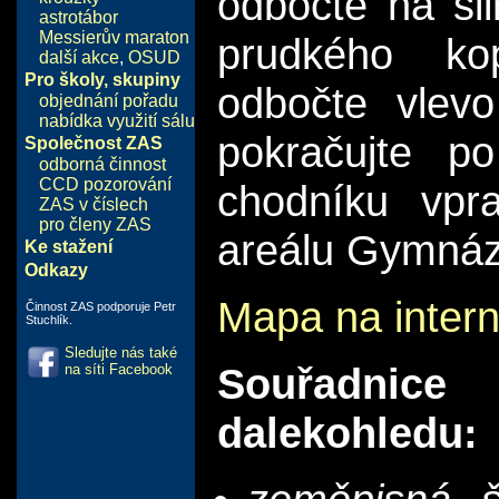
odbočte na sil
astrotábor
Messierův maraton
prudkého ko
další akce
,
OSUD
Pro školy, skupiny
odbočte vlev
objednání pořadu
nabídka využití sálu
pokračujte p
Společnost ZAS
odborná činnost
CCD pozorování
chodníku vpr
ZAS v číslech
pro členy ZAS
areálu Gymnázi
Ke stažení
Odkazy
Mapa na intern
Činnost ZAS podporuje Petr
Stuchlík.
Sledujte nás také
Souřadnic
na síti Facebook
dalekohledu: