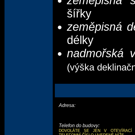
zeměpisná š
šířky
zeměpisná dé
délky
nadmořská v
(výška deklinač
Adresa:
Telefon do budovy:
DOVOLÁTE SE JEN V OTEVÍRACÍ 