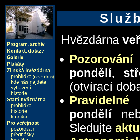
Služb
H
vězdárna
veř
Program
,
archiv
Kontakt, dotazy
Pozorování
Galerie
Plakáty
pondělí
,
st
Zlínská hvězdárna
prohlídka
(nové okno)
kde nás najdete
(otvírací dob
vybavení
historie
Pravidelné
Stará hvězdárna
prohlídka
pondělí
ne
historie
kronika
Pro veřejnost
Sledujte
aktu
pozorování
přednášky