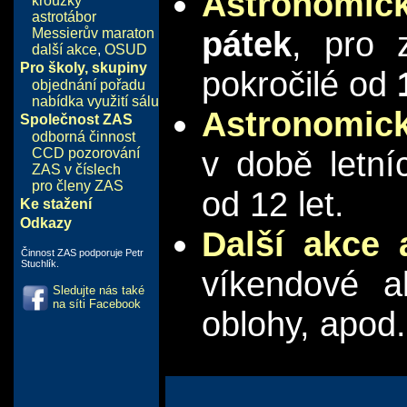
Astronomick
kroužky
astrotábor
pátek
, pro 
Messierův maraton
další akce
,
OSUD
Pro školy, skupiny
pokročilé od
objednání pořadu
nabídka využití sálu
Astronomick
Společnost ZAS
odborná činnost
v době letníc
CCD pozorování
ZAS v číslech
pro členy ZAS
od 12 let.
Ke stažení
Odkazy
Další akce
Činnost ZAS podporuje Petr
Stuchlík.
víkendové a
Sledujte nás také
na síti Facebook
oblohy, apod.