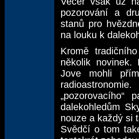
Večer však už nap
pozorování a dru
stanů pro hvězdn
na louku k daleko
Kromě tradičníh
několik novinek.
Jove mohli přím
radioastronomi
„pozorovacího“ p
dalekohledům Sky
nouze a každý si t
Svědčí o tom také