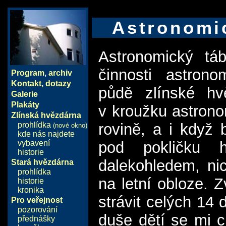
Astronomi
Astronomický táb
činnosti astrono
Program
,
archiv
Kontakt, dotazy
půdě zlínské hv
Galerie
Plakáty
v kroužku astrono
Zlínská hvězdárna
rovině, a i když
prohlídka
(nové okno)
kde nás najdete
pod pokličku 
vybavení
historie
dalekohledem, ni
Stará hvězdárna
prohlídka
na letní obloze. 
historie
kronika
strávit celých 14
Pro veřejnost
pozorování
duše dětí se mi c
přednášky