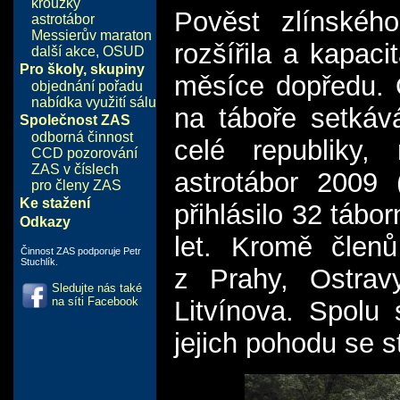
kroužky
Pověst zlínskéh
astrotábor
Messierův maraton
rozšířila a kapac
další akce
,
OSUD
Pro školy, skupiny
měsíce dopředu. O
objednání pořadu
nabídka využití sálu
na táboře setkáv
Společnost ZAS
odborná činnost
celé republiky,
CCD pozorování
ZAS v číslech
astrotábor 2009 
pro členy ZAS
Ke stažení
přihlásilo 32 táb
Odkazy
let. Kromě členů
Činnost ZAS podporuje Petr
Stuchlík.
z Prahy, Ostrav
Sledujte nás také
na síti Facebook
Litvínova. Spolu 
jejich pohodu se s