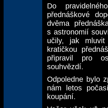
Do pravidelnéh
přednáškové dopo
dvěma přednáška
s astronomií souv
učily, jak mluvi
kratičkou předná
připravil pro 
souhvězdí.
Odpoledne bylo z
nám letos počasí
koupání.