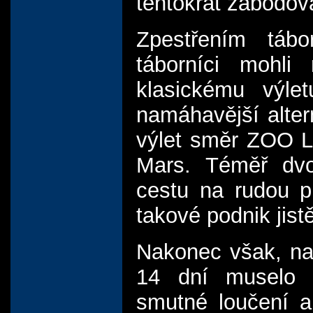
tentokrát zabodova
Zpestřením tábo
táborníci mohli 
klasickému výle
namáhavější alte
výlet směr ZOO Le
Mars. Téměř dvo
cestu na rudou p
takové podnik jist
Nakonec však, na 
14 dní muselo j
smutné loučení a