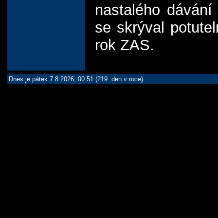
nastalého dávání
se skrýval potut
rok ZAS.
Dnes je pátek 7.8.2026, 00.51 (219. den v roce)