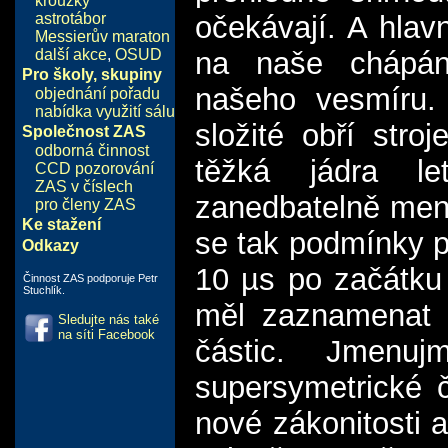
kroužky
astrotábor
očekávají. A hlav
Messierův maraton
další akce
,
OSUD
na naše chápání
Pro školy, skupiny
našeho vesmíru. 
objednání pořadu
nabídka využití sálu
složité obří stro
Společnost ZAS
odborná činnost
těžká jádra le
CCD pozorování
ZAS v číslech
zanedbatelně menš
pro členy ZAS
Ke stažení
se tak podmínky p
Odkazy
10 µs po začátku 
Činnost ZAS podporuje Petr
Stuchlík.
měl zaznamenat 
Sledujte nás také
na síti Facebook
částic. Jmenu
supersymetrické č
nové zákonitosti a