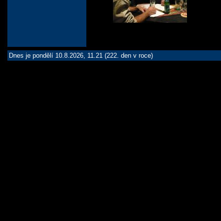
Dnes je pondělí 10.8.2026, 11.21 (222. den v roce)