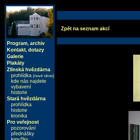
Zpět na seznam akcí
Program
,
archiv
Kontakt, dotazy
Galerie
Plakáty
Zlínská hvězdárna
prohlídka
(nové okno)
kde nás najdete
vybavení
historie
Stará hvězdárna
prohlídka
historie
kronika
Pro veřejnost
pozorování
přednášky
kroužky