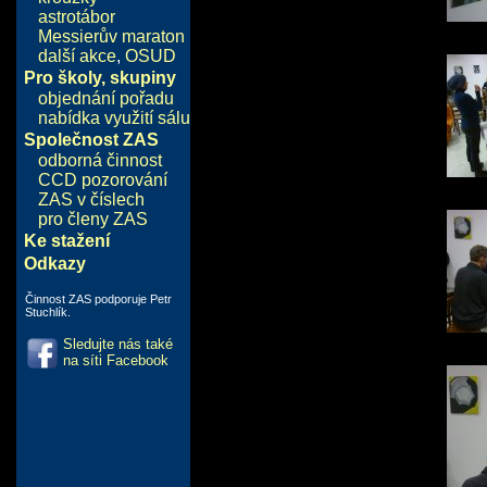
astrotábor
Messierův maraton
další akce
,
OSUD
Pro školy, skupiny
objednání pořadu
nabídka využití sálu
Společnost ZAS
odborná činnost
CCD pozorování
ZAS v číslech
pro členy ZAS
Ke stažení
Odkazy
Činnost ZAS podporuje Petr
Stuchlík.
Sledujte nás také
na síti Facebook