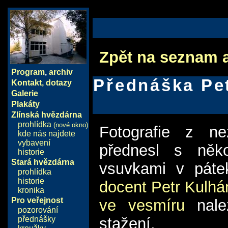
Zpět na seznam 
Program
,
archiv
Přednáška Pe
Kontakt, dotazy
Galerie
Plakáty
Zlínská hvězdárna
prohlídka
(nové okno)
Fotografie z ne
kde nás najdete
vybavení
přednesl s něko
historie
Stará hvězdárna
vsuvkami v páte
prohlídka
historie
docent Petr Kulhá
kronika
Pro veřejnost
ve vesmíru
nale
pozorování
přednášky
stažení.