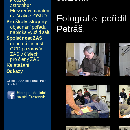
kroužky
astrotábor
Messierův maraton
další akce
,
OSUD
Fotografie pořídi
Pro školy, skupiny
Petráš.
objednání pořadu
nabídka využití sálu
Společnost ZAS
odborná činnost
CCD pozorování
ZAS v číslech
pro členy ZAS
Ke stažení
Odkazy
Činnost ZAS podporuje Petr
Stuchlík.
Sledujte nás také
na síti Facebook