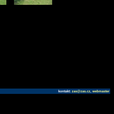
kontakt:
zas@zas.cz
,
webmaster