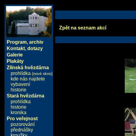
Zpět na seznam akcí
Program
,
archiv
Kontakt, dotazy
Galerie
Plakáty
Zlínská hvězdárna
prohlídka
(nové okno)
kde nás najdete
vybavení
historie
Stará hvězdárna
prohlídka
historie
kronika
Pro veřejnost
pozorování
přednášky
kroužky