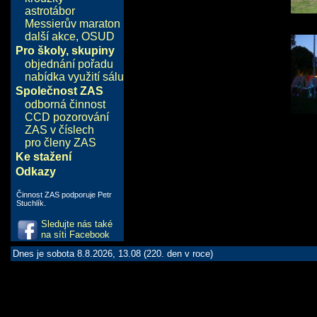
astrotábor
Messierův maraton
další akce
,
OSUD
Pro školy, skupiny
objednání pořadu
nabídka využití sálu
Společnost ZAS
odborná činnost
CCD pozorování
ZAS v číslech
pro členy ZAS
Ke stažení
Odkazy
Činnost ZAS podporuje Petr
Stuchlík.
Sledujte nás také
na síti Facebook
Dnes je sobota 8.8.2026, 13.08 (220. den v roce)