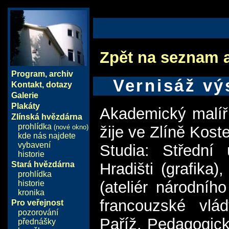
Zpět na seznam 
Program
,
archiv
Vernisáž vý
Kontakt, dotazy
Galerie
Plakáty
Akademický malíř 
Zlínská hvězdárna
prohlídka
(nové okno)
žije ve Zlíně Koste
kde nás najdete
vybavení
Studia: Střední
historie
Stará hvězdárna
Hradišti (grafika
prohlídka
(ateliér národníh
historie
kronika
francouzské vlá
Pro veřejnost
pozorování
Paříž. Pedagogick
přednášky