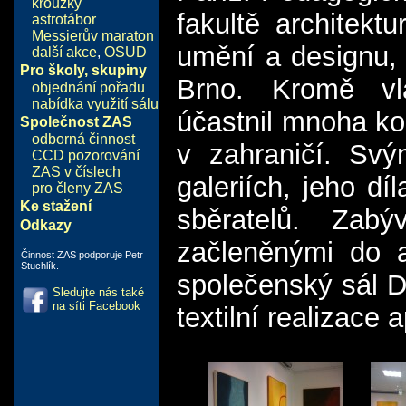
kroužky
fakultě architek
astrotábor
Messierův maraton
umění a designu, 
další akce
,
OSUD
Pro školy, skupiny
Brno. Kromě vl
objednání pořadu
nabídka využití sálu
účastnil mnoha kol
Společnost ZAS
odborná činnost
v zahraničí. Svý
CCD pozorování
ZAS v číslech
galeriích, jeho dí
pro členy ZAS
Ke stažení
sběratelů. Zabý
Odkazy
začleněnými do a
Činnost ZAS podporuje Petr
Stuchlík.
společenský sál D
Sledujte nás také
na síti Facebook
textilní realizace 