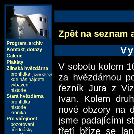
Zpět na seznam 
Program
,
archiv
Vy
Kontakt, dotazy
Galerie
Plakáty
V sobotu kolem 10
Zlínská hvězdárna
prohlídka
(nové okno)
za hvězdárnou po
kde nás najdete
vybavení
řezník Jura z Viz
historie
Stará hvězdárna
Ivan. Kolem druh
prohlídka
nové obzory na d
historie
kronika
jsme padajícími s
Pro veřejnost
pozorování
třetí bříze se la
přednášky