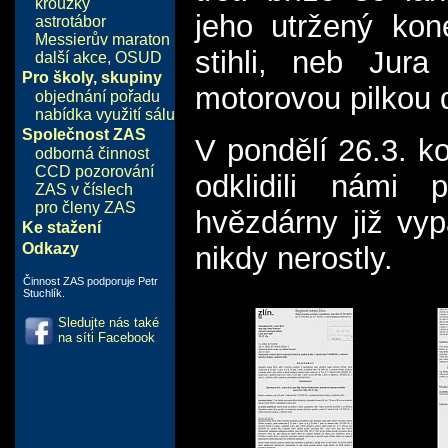
kroužky
jeho utržený kon
astrotábor
Messierův maraton
stihli, neb Jura
další akce
,
OSUD
Pro školy, skupiny
motorovou pilkou d
objednání pořadu
nabídka využití sálu
Společnost ZAS
V pondělí 26.3. k
odborná činnost
CCD pozorování
odklidili námi 
ZAS v číslech
pro členy ZAS
hvězdárny již vy
Ke stažení
Odkazy
nikdy nerostly.
Činnost ZAS podporuje Petr
Stuchlík.
Sledujte nás také
na síti Facebook