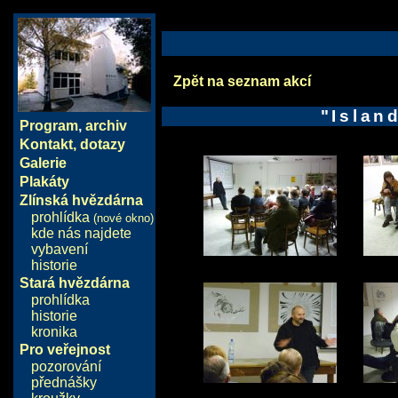
Zpět na seznam akcí
"Islan
Program
,
archiv
Kontakt, dotazy
Galerie
Plakáty
Zlínská hvězdárna
prohlídka
(nové okno)
kde nás najdete
vybavení
historie
Stará hvězdárna
prohlídka
historie
kronika
Pro veřejnost
pozorování
přednášky