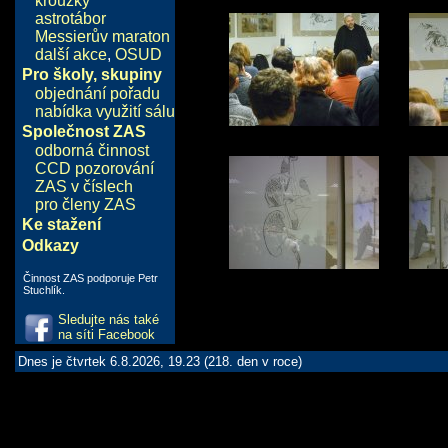
kroužky
astrotábor
Messierův maraton
další akce
,
OSUD
Pro školy, skupiny
objednání pořadu
nabídka využití sálu
Společnost ZAS
odborná činnost
CCD pozorování
ZAS v číslech
pro členy ZAS
Ke stažení
Odkazy
Činnost ZAS podporuje Petr
Stuchlík.
Sledujte nás také
na síti Facebook
Dnes je čtvrtek 6.8.2026, 19.23 (218. den v roce)