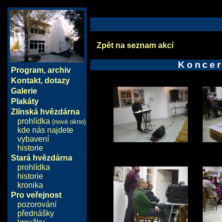
Zpět na seznam akcí
Koncer
Program
,
archiv
Kontakt, dotazy
Galerie
Plakáty
Zlínská hvězdárna
prohlídka
(nové okno)
kde nás najdete
vybavení
historie
Stará hvězdárna
prohlídka
historie
kronika
Pro veřejnost
pozorování
přednášky