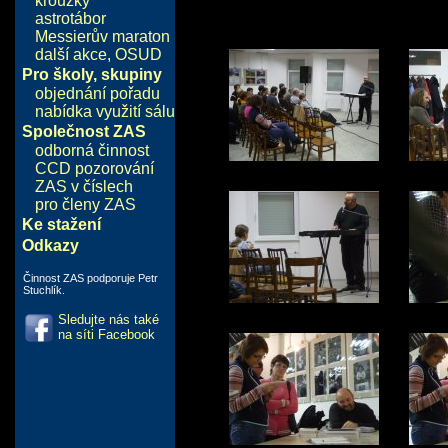
kroužky
astrotábor
Messierův maraton
další akce
,
OSUD
Pro školy, skupiny
objednání pořadu
nabídka využití sálu
Společnost ZAS
odborná činnost
CCD pozorování
ZAS v číslech
pro členy ZAS
Ke stažení
Odkazy
Činnost ZAS podporuje Petr
Stuchlík.
Sledujte nás také
na síti Facebook