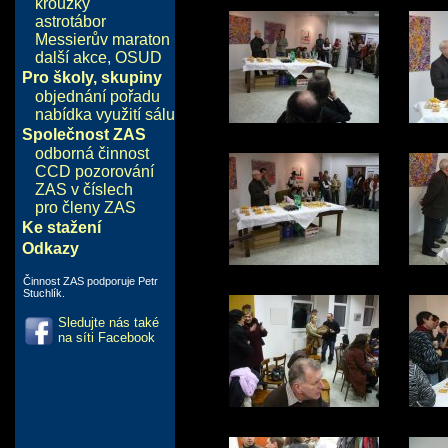
kroužky
astrotábor
Messierův maraton
další akce
,
OSUD
Pro školy, skupiny
objednání pořadu
nabídka využití sálu
Společnost ZAS
odborná činnost
CCD pozorování
ZAS v číslech
pro členy ZAS
Ke stažení
Odkazy
Činnost ZAS podporuje Petr
Stuchlík.
Sledujte nás také
na síti Facebook