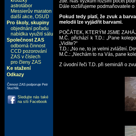
kroužky
zde. Náš výzkum rozšířil počet pod
astrotábor
Dále rozšiřujeme podmaňovatele o b
Messierův maraton
další akce
,
OSUD
Pokud tedy platí, že zvuk a barv
melodii lze vyjádřit barvami.
Pro školy, skupiny
objednání pořadu
POČÁTEK, KTERÝM JSME ZAHÁJ
nabídka využití sálu
M.Č. přichází k T.D.: „Pane koleg
Společnost ZAS
„Vidíte?“
odborná činnost
T.D.: „No ne, to je velmi zvláštní. 
CCD pozorování
M.Č.: „Nechám to na Vás, pane kol
ZAS v číslech
pro členy ZAS
Z úvodní řeči T.D. při semináři o z
Ke stažení
Odkazy
Činnost ZAS podporuje Petr
Stuchlík.
Sledujte nás také
na síti Facebook