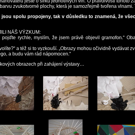
maňovatelů ještě o šířku jednotlivých vln. O pravdivosti tohot
arvu zvukotvorné plochy, která je samozřejmě tvořena vlnami.
a jsou spolu propojeny, tak v důsledku to znamená, že vš
ILI NÁŠ VÝZKUM:
o pojďte rychle, myslím, že jsem právě objevil gramofon.“ O
Dovolíte?“ a též si to vyzkouší. „Obrazy mohou očividně vydávat 
ego, a budu vám rád nápomocen.“
vukových obrazech při zahájení výstavy…