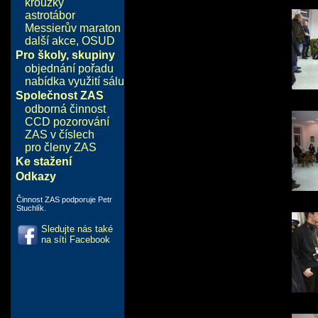
kroužky
astrotábor
Messierův maraton
další akce
,
OSUD
Pro školy, skupiny
objednání pořadu
nabídka využití sálu
Společnost ZAS
odborná činnost
CCD pozorování
ZAS v číslech
pro členy ZAS
Ke stažení
Odkazy
Činnost ZAS podporuje Petr
Stuchlík.
Sledujte nás také
na síti Facebook