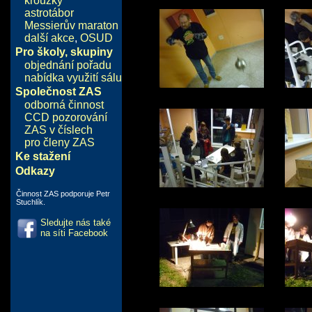
kroužky
astrotábor
Messierův maraton
další akce
,
OSUD
Pro školy, skupiny
objednání pořadu
nabídka využití sálu
Společnost ZAS
odborná činnost
CCD pozorování
ZAS v číslech
pro členy ZAS
Ke stažení
Odkazy
Činnost ZAS podporuje Petr
Stuchlík.
Sledujte nás také
na síti Facebook