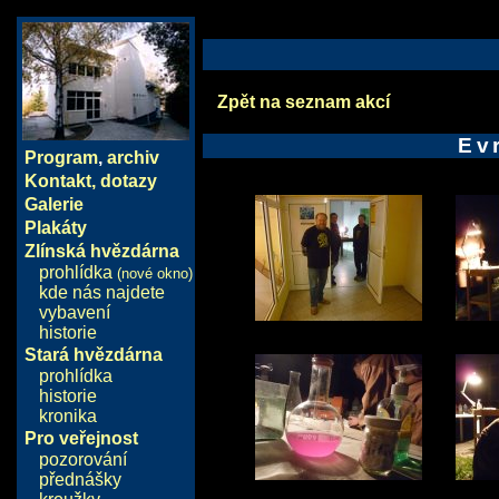
Zpět na seznam akcí
Ev
Program
,
archiv
Kontakt, dotazy
Galerie
Plakáty
Zlínská hvězdárna
prohlídka
(nové okno)
kde nás najdete
vybavení
historie
Stará hvězdárna
prohlídka
historie
kronika
Pro veřejnost
pozorování
přednášky