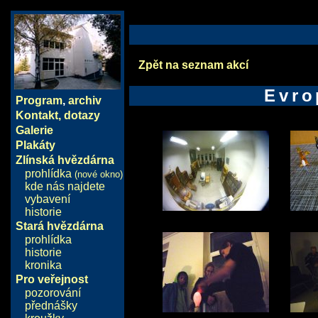
Zpět na seznam akcí
Evro
Program
,
archiv
Kontakt, dotazy
Galerie
Plakáty
Zlínská hvězdárna
prohlídka
(nové okno)
kde nás najdete
vybavení
historie
Stará hvězdárna
prohlídka
historie
kronika
Pro veřejnost
pozorování
přednášky