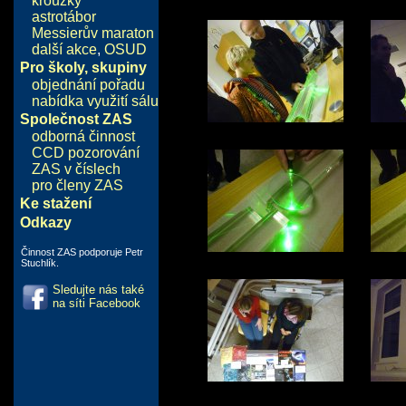
kroužky
astrotábor
Messierův maraton
další akce
,
OSUD
Pro školy, skupiny
objednání pořadu
nabídka využití sálu
Společnost ZAS
odborná činnost
CCD pozorování
ZAS v číslech
pro členy ZAS
Ke stažení
Odkazy
Činnost ZAS podporuje Petr
Stuchlík.
Sledujte nás také
na síti Facebook