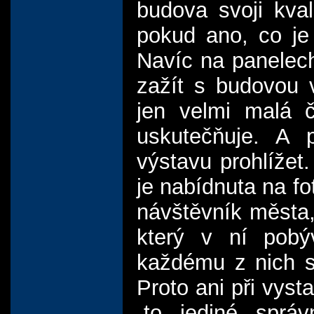
budova svoji kva
pokud ano, co je
Navíc na panelech
zažít s budovou v
jen velmi malá č
uskutečňuje. A 
výstavu prohlížet
je nabídnuta na fo
návštěvník města, 
který v ní pob
každému z nich s
Proto ani při vyst
„to jediné sprá