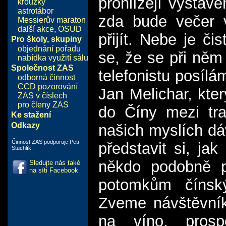
prohlížejí vystave
kroužky
astrotábor
zda bude večer 
Messierův maraton
další akce
,
OSUD
přijít. Nebe je č
Pro školy, skupiny
objednání pořadu
se, že se při něm
nabídka využití sálu
Společnost ZAS
telefonistu posíl
odborná činnost
CCD pozorování
Jan Melichar, kter
ZAS v číslech
pro členy ZAS
do Číny mezi tra
Ke stažení
Odkazy
našich myslích dá
Činnost ZAS podporuje Petr
představit si, j
Stuchlík.
někdo podobně p
Sledujte nás také
na síti Facebook
potomkům čínský
Zveme návštěvníky
na víno, pros