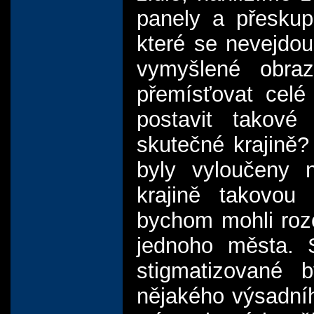
panely a přeskup
které se nevejdo
vymyšlené obra
přemísťovat celé
postavit takové
skutečné krajině?
byly vyloučeny
krajině takovou
bychom mohli roze
jednoho města. 
stigmatizované 
nějakého výsadníh