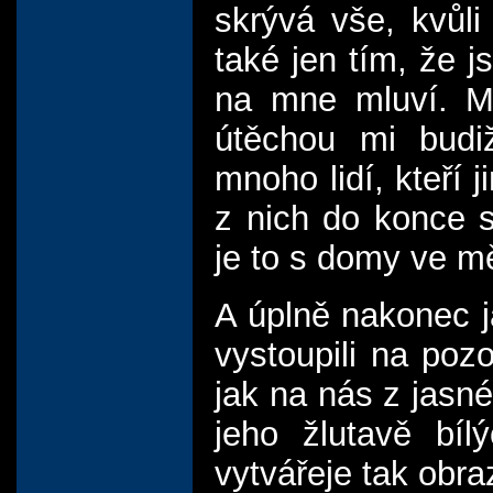
skrývá vše, kvůli 
také jen tím, že j
na mne mluví. M
útěchou mi budi
mnoho lidí, kteří 
z nich do konce 
je to s domy ve 
A úplně nakonec 
vystoupili na pozo
jak na nás z jasn
jeho žlutavě bíl
vytvářeje tak obr