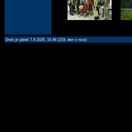
Dnes je pátek 7.8.2026, 16.46 (219. den v roce)