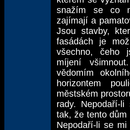
snažím se co ne
zajímají a pamatov
Jsou stavby, kte
fasádách je možn
všechno, čeho 
míjení všimnou
vědomím okolního
horizontem pou
městském prostoru
rady. Nepodaří-l
tak, že tento dům s
Nepodaří-li se mi