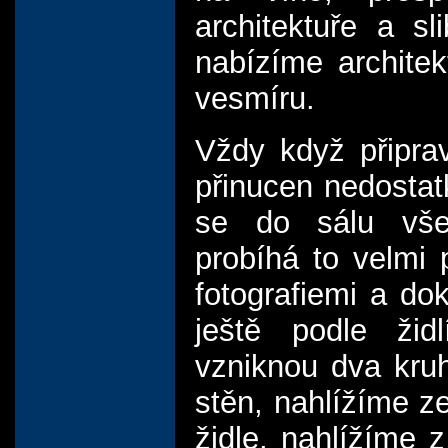
architektuře a s
nabízíme architek
vesmíru.
Vždy když připrav
přinucen nedostat
se do sálu všec
probíhá to velmi
fotografiemi a do
ještě podle žid
vzniknou dva kruh
stěn, nahlížíme ze
židle, nahlížíme 