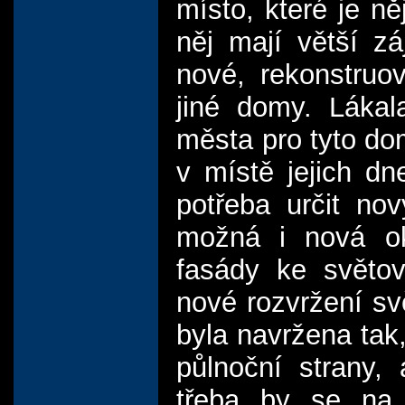
místo, které je ně
něj mají větší z
nové, rekonstru
jiné domy. Lákal
města pro tyto do
v místě jejich dn
potřeba určit nov
možná i nová oko
fasády ke světo
nové rozvržení sv
byla navržena tak,
půlnoční strany,
třeba by se na 