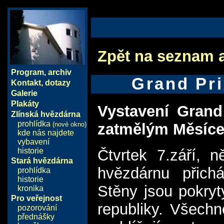
Zpět na seznam 
Program
,
archiv
Grand Pri
Kontakt, dotazy
Galerie
Plakáty
Vystavení Grand
Zlínská hvězdárna
prohlídka
(nové okno)
zatmělým Měsíc
kde nás najdete
vybavení
historie
Čtvrtek 7.září, 
Stará hvězdárna
hvězdárnu přicház
prohlídka
historie
Stěny jsou pokryt
kronika
Pro veřejnost
republiky. Všechn
pozorování
přednášky