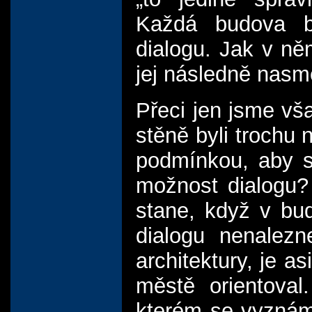
Každá budova b
dialogu. Jak v n
jej následně nasmě
Přeci jen jsme vš
stěně byli trochu
podmínkou, aby s
možnost dialogu?
stane, když v bu
dialogu nenalezn
architektury, je a
městě orientova
kterém se vyznám