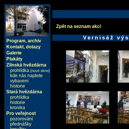
Zpět na seznam akcí
Vernisáž výs
Program
,
archiv
Kontakt, dotazy
Galerie
Plakáty
Zlínská hvězdárna
prohlídka
(nové okno)
kde nás najdete
vybavení
historie
Stará hvězdárna
prohlídka
historie
kronika
Pro veřejnost
pozorování
přednášky