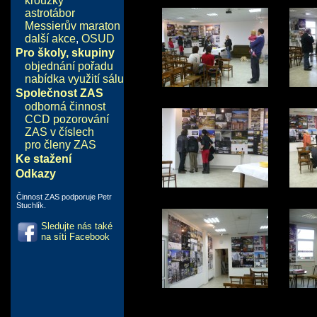
kroužky
astrotábor
Messierův maraton
další akce
,
OSUD
Pro školy, skupiny
objednání pořadu
nabídka využití sálu
Společnost ZAS
odborná činnost
CCD pozorování
ZAS v číslech
pro členy ZAS
Ke stažení
Odkazy
Činnost ZAS podporuje Petr
Stuchlík.
Sledujte nás také
na síti Facebook