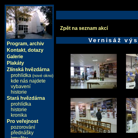
Zpět na seznam akcí
Vernisáž výs
Program
,
archiv
Kontakt, dotazy
Galerie
Plakáty
Zlínská hvězdárna
prohlídka
(nové okno)
kde nás najdete
vybavení
historie
Stará hvězdárna
prohlídka
historie
kronika
Pro veřejnost
pozorování
přednášky