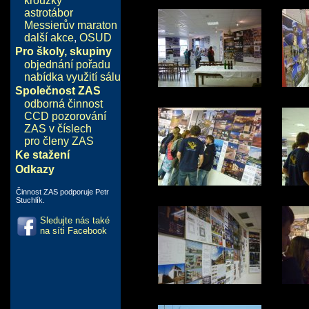
kroužky
astrotábor
Messierův maraton
další akce
,
OSUD
Pro školy, skupiny
objednání pořadu
nabídka využití sálu
Společnost ZAS
odborná činnost
CCD pozorování
ZAS v číslech
pro členy ZAS
Ke stažení
Odkazy
Činnost ZAS podporuje Petr
Stuchlík.
Sledujte nás také
na síti Facebook