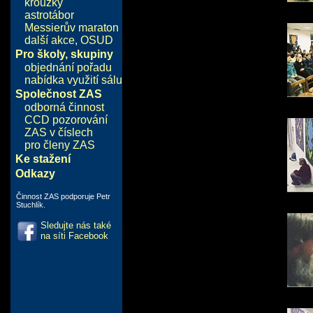
kroužky
astrotábor
Messierův maraton
další akce
,
OSUD
Pro školy, skupiny
objednání pořadu
nabídka využití sálu
Společnost ZAS
odborná činnost
CCD pozorování
ZAS v číslech
pro členy ZAS
Ke stažení
Odkazy
Činnost ZAS podporuje Petr
Stuchlík.
Sledujte nás také
na síti Facebook