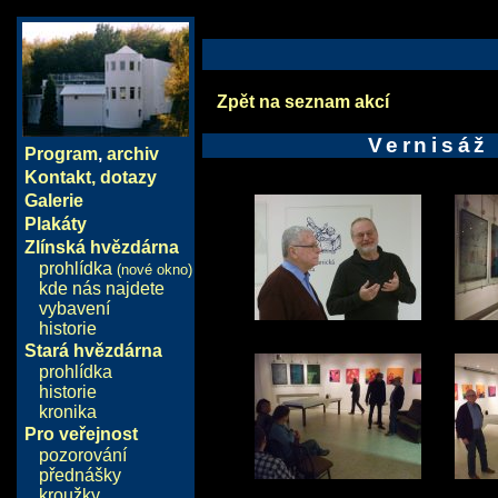
Zpět na seznam akcí
Vernisáž
Program
,
archiv
Kontakt, dotazy
Galerie
Plakáty
Zlínská hvězdárna
prohlídka
(nové okno)
kde nás najdete
vybavení
historie
Stará hvězdárna
prohlídka
historie
kronika
Pro veřejnost
pozorování
přednášky
kroužky