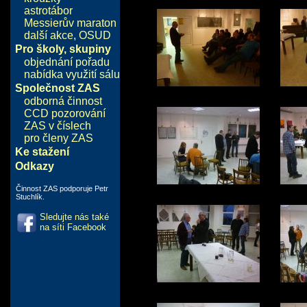
astrotábor
Messierův maraton
další akce
,
OSUD
Pro školy, skupiny
objednání pořadu
nabídka využití sálu
Společnost ZAS
odborná činnost
CCD pozorování
ZAS v číslech
pro členy ZAS
Ke stažení
Odkazy
Činnost ZAS podporuje Petr
Stuchlík.
Sledujte nás také
na síti Facebook