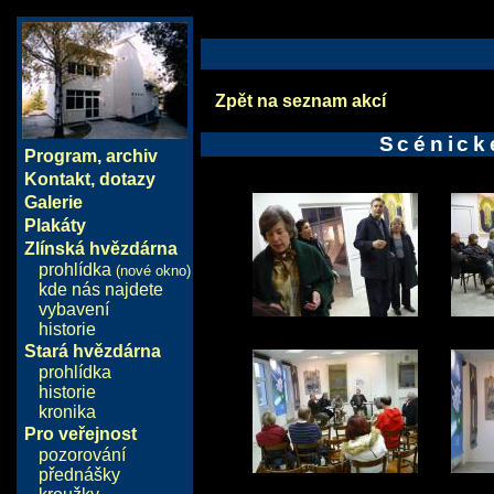
Zpět na seznam akcí
Scénické
Program
,
archiv
Kontakt, dotazy
Galerie
Plakáty
Zlínská hvězdárna
prohlídka
(nové okno)
kde nás najdete
vybavení
historie
Stará hvězdárna
prohlídka
historie
kronika
Pro veřejnost
pozorování
přednášky