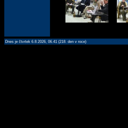
Dnes je čtvrtek 6.8.2026, 06.41 (218. den v roce)