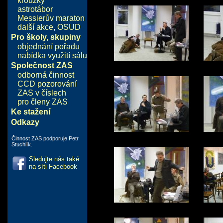
kroužky
astrotábor
Messierův maraton
další akce
,
OSUD
Pro školy, skupiny
objednání pořadu
nabídka využití sálu
Společnost ZAS
odborná činnost
CCD pozorování
ZAS v číslech
pro členy ZAS
Ke stažení
Odkazy
Činnost ZAS podporuje Petr
Stuchlík.
Sledujte nás také
na síti Facebook