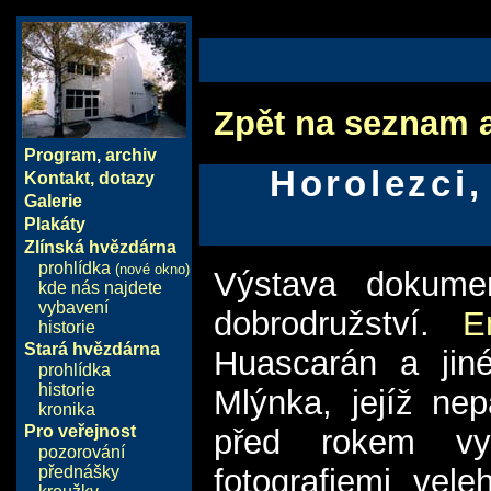
Zpět na seznam 
Program
,
archiv
Horolezci,
Kontakt, dotazy
Galerie
Plakáty
Zlínská hvězdárna
prohlídka
(nové okno)
Výstava dokume
kde nás najdete
vybavení
dobrodružství.
E
historie
Stará hvězdárna
Huascarán a jiné
prohlídka
historie
Mlýnka, jejíž ne
kronika
Pro veřejnost
před rokem vys
pozorování
přednášky
fotografiemi vel