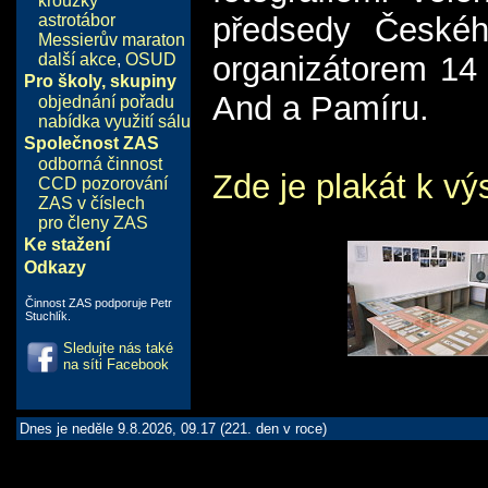
kroužky
astrotábor
předsedy Českéh
Messierův maraton
další akce
,
OSUD
organizátorem 14 
Pro školy, skupiny
And a Pamíru.
objednání pořadu
nabídka využití sálu
Společnost ZAS
odborná činnost
Zde je plakát k vý
CCD pozorování
ZAS v číslech
pro členy ZAS
Ke stažení
Odkazy
Činnost ZAS podporuje Petr
Stuchlík.
Sledujte nás také
na síti Facebook
Dnes je neděle 9.8.2026, 09.17 (221. den v roce)