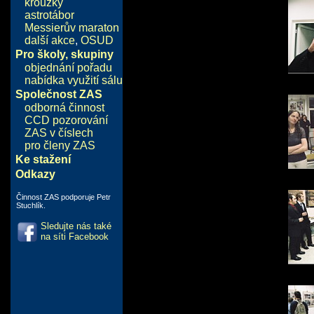
kroužky
astrotábor
Messierův maraton
další akce
,
OSUD
Pro školy, skupiny
objednání pořadu
nabídka využití sálu
Společnost ZAS
odborná činnost
CCD pozorování
ZAS v číslech
pro členy ZAS
Ke stažení
Odkazy
Činnost ZAS podporuje Petr
Stuchlík.
Sledujte nás také
na síti Facebook