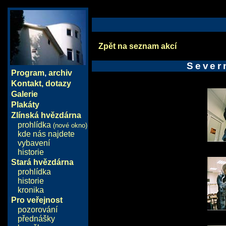
Zpět na seznam akcí
Sever
Program
,
archiv
Kontakt, dotazy
Galerie
Plakáty
Zlínská hvězdárna
prohlídka
(nové okno)
kde nás najdete
vybavení
historie
Stará hvězdárna
prohlídka
historie
kronika
Pro veřejnost
pozorování
přednášky