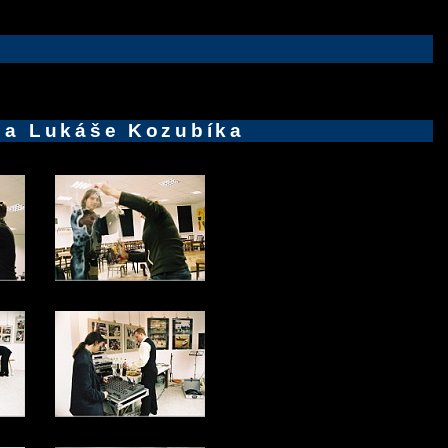
a a Lukáše Kozubíka