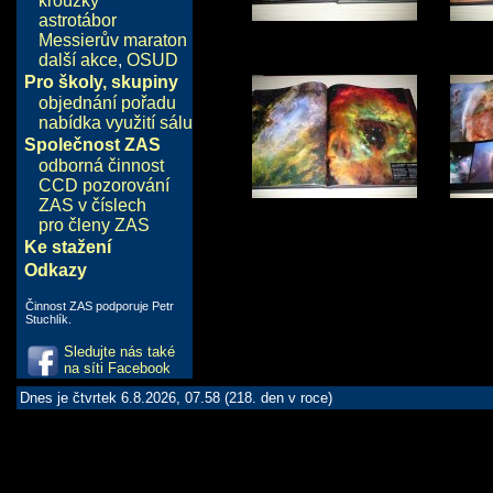
kroužky
astrotábor
Messierův maraton
další akce
,
OSUD
Pro školy, skupiny
objednání pořadu
nabídka využití sálu
Společnost ZAS
odborná činnost
CCD pozorování
ZAS v číslech
pro členy ZAS
Ke stažení
Odkazy
Činnost ZAS podporuje Petr
Stuchlík.
Sledujte nás také
na síti Facebook
Dnes je čtvrtek 6.8.2026, 07.58 (218. den v roce)