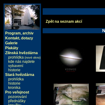
Zpět na seznam akcí
Program
,
archiv
Kontakt, dotazy
Galerie
Plakáty
Zlínská hvězdárna
prohlídka
(nové okno)
kde nás najdete
vybavení
historie
Stará hvězdárna
prohlídka
historie
kronika
Pro veřejnost
pozorování
přednášky