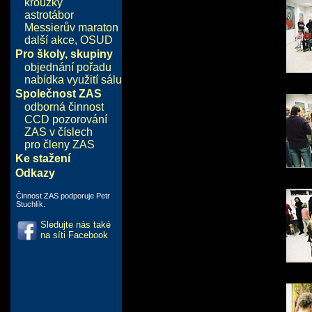
kroužky
astrotábor
Messierův maraton
další akce
,
OSUD
Pro školy, skupiny
objednání pořadu
nabídka využití sálu
Společnost ZAS
odborná činnost
CCD pozorování
ZAS v číslech
pro členy ZAS
Ke stažení
Odkazy
Činnost ZAS podporuje Petr
Stuchlík.
Sledujte nás také
na síti Facebook