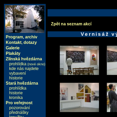
Zpět na seznam akcí
Vernisáž v
Program
,
archiv
Kontakt, dotazy
Galerie
Plakáty
Zlínská hvězdárna
prohlídka
(nové okno)
kde nás najdete
vybavení
historie
Stará hvězdárna
prohlídka
historie
kronika
Pro veřejnost
pozorování
přednášky