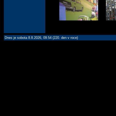
Dnes je sobota 8.8.2026, 09.54 (220. den v roce)