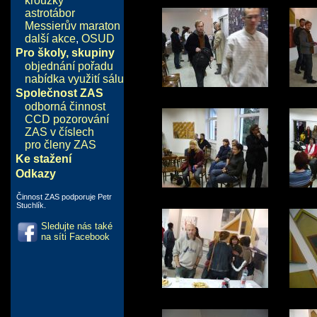
kroužky
astrotábor
Messierův maraton
další akce
,
OSUD
Pro školy, skupiny
objednání pořadu
nabídka využití sálu
Společnost ZAS
odborná činnost
CCD pozorování
ZAS v číslech
pro členy ZAS
Ke stažení
Odkazy
Činnost ZAS podporuje Petr
Stuchlík.
Sledujte nás také
na síti Facebook