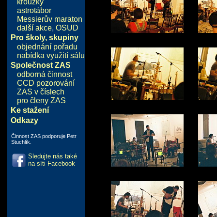
kroužky
astrotábor
Messierův maraton
další akce
,
OSUD
Pro školy, skupiny
objednání pořadu
nabídka využití sálu
Společnost ZAS
odborná činnost
CCD pozorování
ZAS v číslech
pro členy ZAS
Ke stažení
Odkazy
Činnost ZAS podporuje Petr
Stuchlík.
Sledujte nás také
na síti Facebook