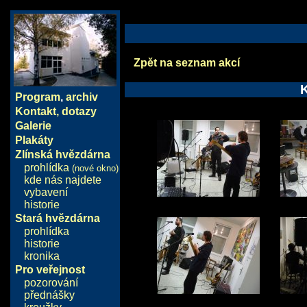
Zpět na seznam akcí
Program
,
archiv
Kontakt, dotazy
Galerie
Plakáty
Zlínská hvězdárna
prohlídka
(nové okno)
kde nás najdete
vybavení
historie
Stará hvězdárna
prohlídka
historie
kronika
Pro veřejnost
pozorování
přednášky