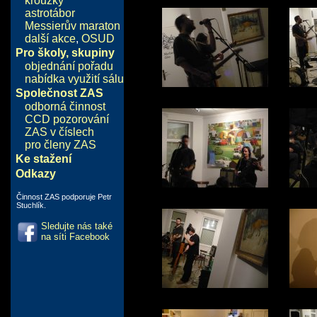
kroužky
astrotábor
Messierův maraton
další akce
,
OSUD
Pro školy, skupiny
objednání pořadu
nabídka využití sálu
Společnost ZAS
odborná činnost
CCD pozorování
ZAS v číslech
pro členy ZAS
Ke stažení
Odkazy
Činnost ZAS podporuje Petr
Stuchlík.
Sledujte nás také
na síti Facebook