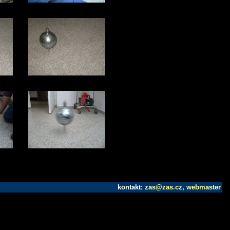
kontakt:
zas@zas.cz
,
webmaster