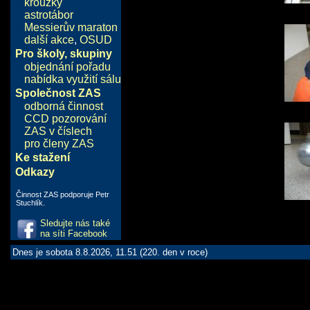
kroužky
astrotábor
Messierův maraton
další akce
,
OSUD
Pro školy, skupiny
objednání pořadu
nabídka využití sálu
Společnost ZAS
odborná činnost
CCD pozorování
ZAS v číslech
pro členy ZAS
Ke stažení
Odkazy
Činnost ZAS podporuje Petr
Stuchlík.
Sledujte nás také
na síti Facebook
Dnes je sobota 8.8.2026, 11.51 (220. den v roce)