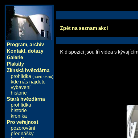
Zpět na seznam akcí
Program
,
archiv
Kontakt, dotazy
K dispozici jsou tři videa s kývajíc
Galerie
Plakáty
Zlínská hvězdárna
prohlídka
(nové okno)
kde nás najdete
vybavení
historie
Stará hvězdárna
prohlídka
historie
kronika
Pro veřejnost
pozorování
přednášky