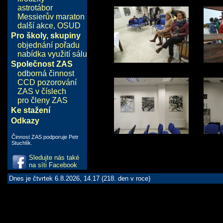
astrotábor
Messierův maraton
další akce
,
OSUD
Pro školy, skupiny
objednání pořadu
nabídka využití sálu
Společnost ZAS
odborná činnost
CCD pozorování
ZAS v číslech
pro členy ZAS
Ke stažení
Odkazy
Činnost ZAS podporuje Petr
Stuchlík.
Sledujte nás také
na síti Facebook
Dnes je čtvrtek 6.8.2026, 14.17 (218. den v roce)