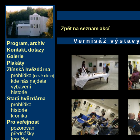
Zpět na seznam akcí
Vernisáž výstav
Program
,
archiv
Kontakt, dotazy
Galerie
Plakáty
Zlínská hvězdárna
prohlídka
(nové okno)
kde nás najdete
vybavení
historie
Stará hvězdárna
prohlídka
historie
kronika
Pro veřejnost
pozorování
přednášky
kroužky