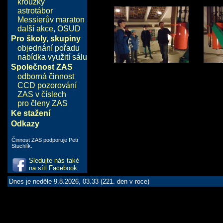
kroužky
astrotábor
Messierův maraton
další akce
,
OSUD
Pro školy, skupiny
objednání pořadu
nabídka využití sálu
Společnost ZAS
odborná činnost
CCD pozorování
ZAS v číslech
pro členy ZAS
Ke stažení
Odkazy
Činnost ZAS podporuje Petr
Stuchlík.
Sledujte nás také
na síti Facebook
Dnes je neděle 9.8.2026, 03.33 (221. den v roce)