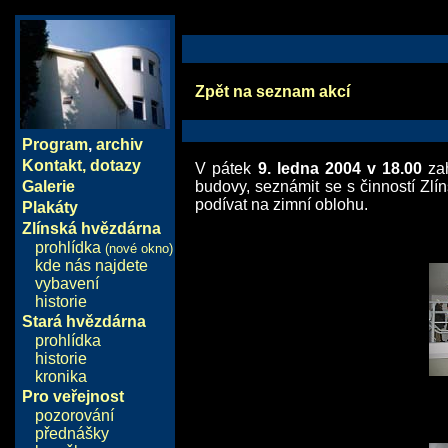
Zpět na seznam akcí
Program
,
archiv
Kontakt, dotazy
V pátek
9. ledna 2004 v 18.00
zah
Galerie
budovy, seznámit se s činností Zlí
podívat na zimní oblohu.
Plakáty
Zlínská hvězdárna
prohlídka
(nové okno)
kde nás najdete
vybavení
historie
Stará hvězdárna
prohlídka
historie
kronika
Pro veřejnost
pozorování
přednášky