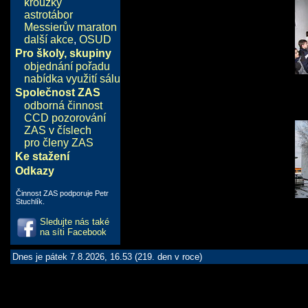
kroužky
astrotábor
Messierův maraton
další akce
,
OSUD
Pro školy, skupiny
objednání pořadu
nabídka využití sálu
Společnost ZAS
odborná činnost
CCD pozorování
ZAS v číslech
pro členy ZAS
Ke stažení
Odkazy
Činnost ZAS podporuje Petr
Stuchlík.
Sledujte nás také
na síti Facebook
Dnes je pátek 7.8.2026, 16.53 (219. den v roce)