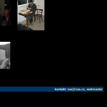
kontakt:
zas@zas.cz
,
webmaster