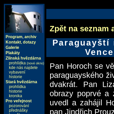
Zpět na seznam 
Program
,
archiv
Paraguayští 
Kontakt, dotazy
Galerie
Vence
Plakáty
Zlínská hvězdárna
prohlídka
(nové okno)
Pan Horoch se vě
kde nás najdete
vybavení
paraguayského živ
historie
Stará hvězdárna
dvakrát. Pan Liz
prohlídka
historie
obrazy poprvé a 
kronika
uvedl a zahájil H
Pro veřejnost
pozorování
pan Jindřich Prou
přednášky