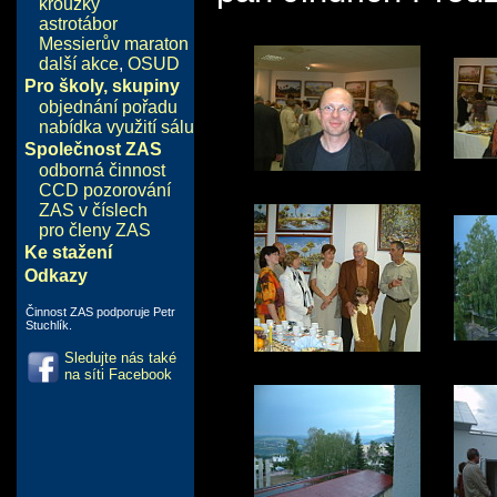
kroužky
astrotábor
Messierův maraton
další akce
,
OSUD
Pro školy, skupiny
objednání pořadu
nabídka využití sálu
Společnost ZAS
odborná činnost
CCD pozorování
ZAS v číslech
pro členy ZAS
Ke stažení
Odkazy
Činnost ZAS podporuje Petr
Stuchlík.
Sledujte nás také
na síti Facebook