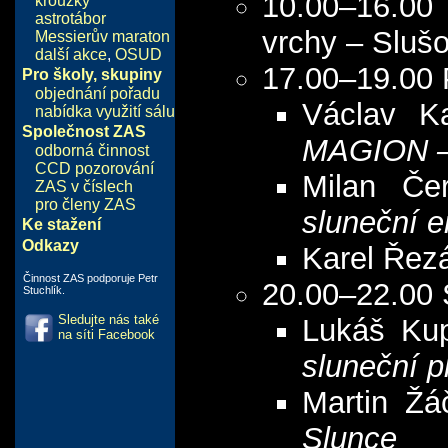
10.00–16.00
kroužky
astrotábor
vrchy – Sluš
Messierův maraton
další akce
,
OSUD
17.00–19.00
Pro školy, skupiny
objednání pořadu
Václav K
nabídka využití sálu
Společnost ZAS
MAGION – 
odborná činnost
CCD pozorování
Milan Če
ZAS v číslech
pro členy ZAS
sluneční e
Ke stažení
Odkazy
Karel Řez
Činnost ZAS podporuje Petr
20.00–22.00 
Stuchlík.
Sledujte nás také
Lukáš Ku
na síti Facebook
sluneční 
Martin Ž
Slunce