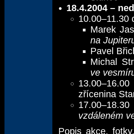
18.4.2004 – ned
10.00–11.30 
Marek Ja
na Jupiter
Pavel Bři
Michal St
ve vesmír
13.00–16.0
zřícenina Sta
17.00–18.30 
vzdáleném v
Popis akce, fotky