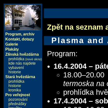
Zpět na seznam 
Program
,
archiv
Plasma and 
Kontakt, dotazy
Galerie
Plakáty
Program:
Zlínská hvězdárna
prohlídka
(nové okno)
kde nás najdete
16.4.2004 – pát
vybavení
historie
18.00–20.00
Stará hvězdárna
prohlídka
termoska na 
historie
kronika
prohlídka hv
Pro veřejnost
17.4.2004 – so
pozorování
přednášky