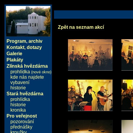
Zpět na seznam akcí
Program
,
archiv
Kontakt, dotazy
Galerie
Plakáty
Zlínská hvězdárna
prohlídka
(nové okno)
kde nás najdete
vybavení
historie
Stará hvězdárna
prohlídka
historie
kronika
Pro veřejnost
pozorování
přednášky
kroužky