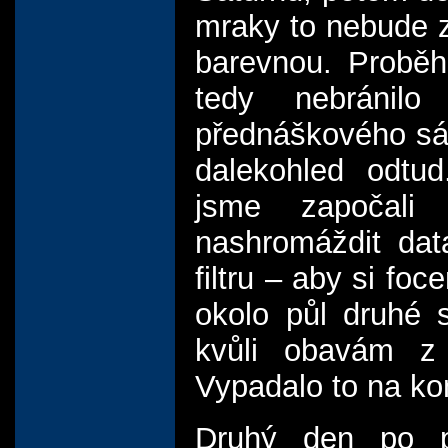
mraky to nebude z
barevnou. Proběhl
tedy nebránil
přednáškového sál
dalekohled odtu
jsme započali
nashromáždit dat
filtru – aby si fo
okolo půl druhé 
kvůli obavám z 
Vypadalo to na kon
Druhý den po p