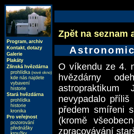
Zpět na seznam 
Program
,
archiv
Astronomic
Kontakt, dotazy
Galerie
Plakáty
O víkendu ze 4. n
Zlínská hvězdárna
prohlídka
(nové okno)
hvězdárny ode
kde nás najdete
vybavení
astropraktikum
historie
Stará hvězdárna
nevypadalo příliš 
prohlídka
historie
předem smířeni s 
kronika
Pro veřejnost
(kromě všeobecn
pozorování
přednášky
zpracovávání starš
kroužky