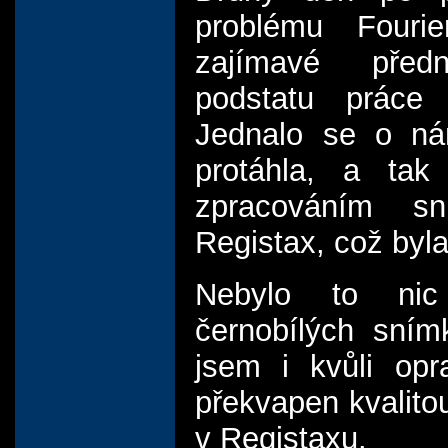
problému Fouri
zajímavé předn
podstatu práce n
Jednalo se o nár
protáhla, a tak
zpracováním s
Registax, což byla
Nebylo to nic 
černobílých sní
jsem i kvůli op
překvapen kvalitou
v Registaxu.