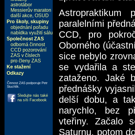
astrotábor
Messierův maraton
Astropraktikum
další akce
,
OSUD
paralelními předn
Pro školy, skupiny
objednání pořadu
CCD, pro pokroč
nabídka využití sálu
Společnost ZAS
Oborného (účastní
odborná činnost
CCD pozorování
sice nebylo zrovn
ZAS v číslech
pro členy ZAS
se vydařila a ste
Ke stažení
Odkazy
zataženo. Jaké b
Činnost ZAS podporuje Petr
přednášky vyjasnil
Stuchlík.
Sledujte nás také
delší dobu, a ta
na síti Facebook
narychlo, bez p
vteřiny. Začalo 
Saturnu, potom do