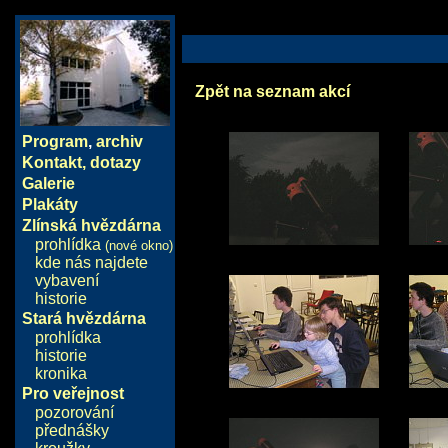
Zpět na seznam akcí
Program
,
archiv
Kontakt, dotazy
Galerie
Plakáty
Zlínská hvězdárna
prohlídka
(nové okno)
kde nás najdete
vybavení
historie
Stará hvězdárna
prohlídka
historie
kronika
Pro veřejnost
pozorování
přednášky