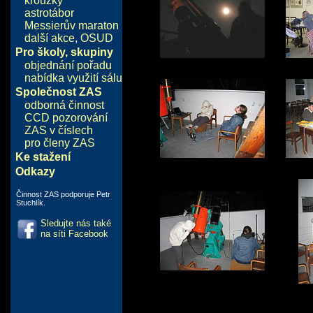
kroužky
astrotábor
Messierův maraton
další akce
,
OSUD
Pro školy, skupiny
objednání pořadu
nabídka využití sálu
Společnost ZAS
odborná činnost
CCD pozorování
ZAS v číslech
pro členy ZAS
Ke stažení
Odkazy
Činnost ZAS podporuje Petr
Stuchlík.
Sledujte nás také
na síti Facebook