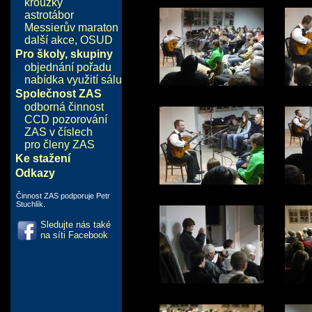
kroužky
astrotábor
Messierův maraton
další akce
,
OSUD
Pro školy, skupiny
objednání pořadu
nabídka využití sálu
Společnost ZAS
odborná činnost
CCD pozorování
ZAS v číslech
pro členy ZAS
Ke stažení
Odkazy
Činnost ZAS podporuje Petr
Stuchlík.
Sledujte nás také
na síti Facebook