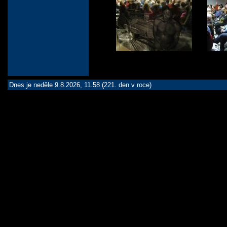
Dnes je neděle 9.8.2026, 11.58 (221. den v roce)