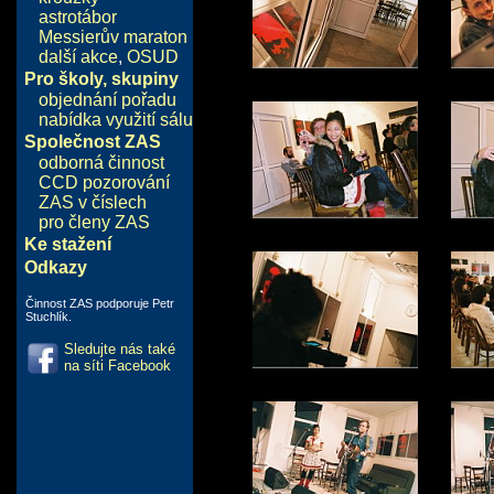
astrotábor
Messierův maraton
další akce
,
OSUD
Pro školy, skupiny
objednání pořadu
nabídka využití sálu
Společnost ZAS
odborná činnost
CCD pozorování
ZAS v číslech
pro členy ZAS
Ke stažení
Odkazy
Činnost ZAS podporuje Petr
Stuchlík.
Sledujte nás také
na síti Facebook