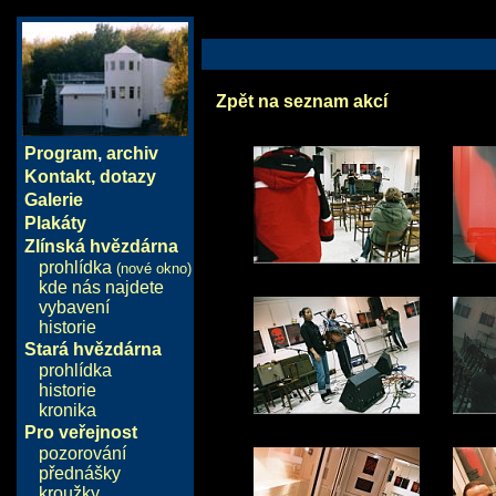
Zpět na seznam akcí
Program
,
archiv
Kontakt, dotazy
Galerie
Plakáty
Zlínská hvězdárna
prohlídka
(nové okno)
kde nás najdete
vybavení
historie
Stará hvězdárna
prohlídka
historie
kronika
Pro veřejnost
pozorování
přednášky
kroužky