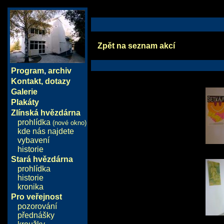
Zpět na seznam akcí
Program
,
archiv
Kontakt, dotazy
Galerie
Plakáty
Zlínská hvězdárna
prohlídka
(nové okno)
kde nás najdete
vybavení
historie
Stará hvězdárna
prohlídka
historie
kronika
Pro veřejnost
pozorování
přednášky