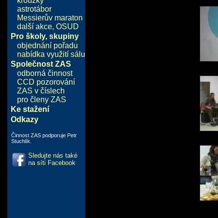
kroužky
astrotábor
Messierův maraton
další akce
,
OSUD
Pro školy, skupiny
objednání pořadu
nabídka využití sálu
Společnost ZAS
odborná činnost
CCD pozorování
ZAS v číslech
pro členy ZAS
Ke stažení
Odkazy
Činnost ZAS podporuje Petr
Stuchlík.
Sledujte nás také
na síti Facebook