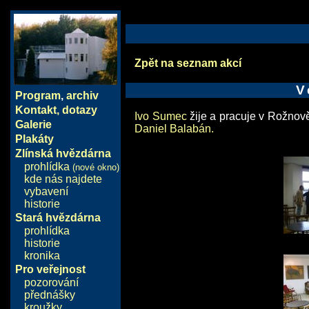
Zpět na seznam akcí
V
Program
,
archiv
Kontakt, dotazy
Ivo Sumec
žije a pracuje v Rožnově
Galerie
Daniel Balabán.
Plakáty
Zlínská hvězdárna
prohlídka
(nové okno)
kde nás najdete
vybavení
historie
Stará hvězdárna
prohlídka
historie
kronika
Pro veřejnost
pozorování
přednášky
kroužky