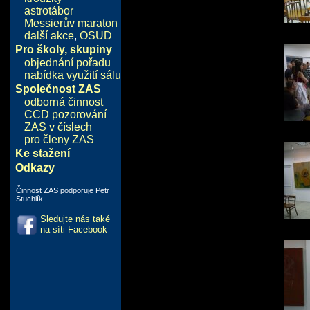
astrotábor
Messierův maraton
další akce
,
OSUD
Pro školy, skupiny
objednání pořadu
nabídka využití sálu
Společnost ZAS
odborná činnost
CCD pozorování
ZAS v číslech
pro členy ZAS
Ke stažení
Odkazy
Činnost ZAS podporuje Petr
Stuchlík.
Sledujte nás také
na síti Facebook