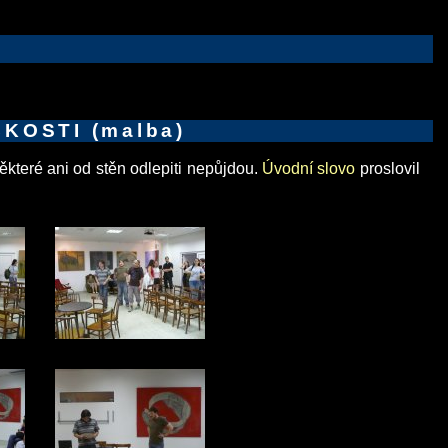
ČKOSTI (malba)
které ani od stěn odlepiti nepůjdou.
Úvodní slovo
proslovil