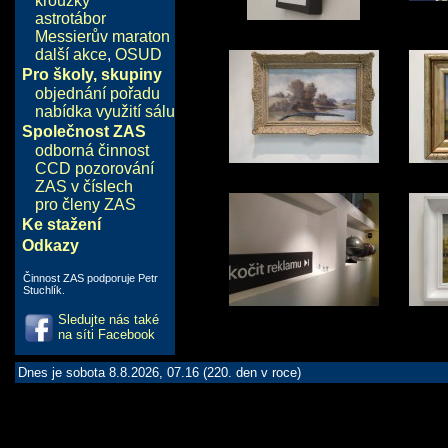
kroužky
astrotábor
Messierův maraton
další akce
,
OSUD
Pro školy, skupiny
objednání pořadu
nabídka využití sálu
Společnost ZAS
odborná činnost
CCD pozorování
ZAS v číslech
pro členy ZAS
Ke stažení
Odkazy
Činnost ZAS podporuje Petr
Stuchlík.
Sledujte nás také
na síti Facebook
Dnes je sobota 8.8.2026, 07.16 (220. den v roce)