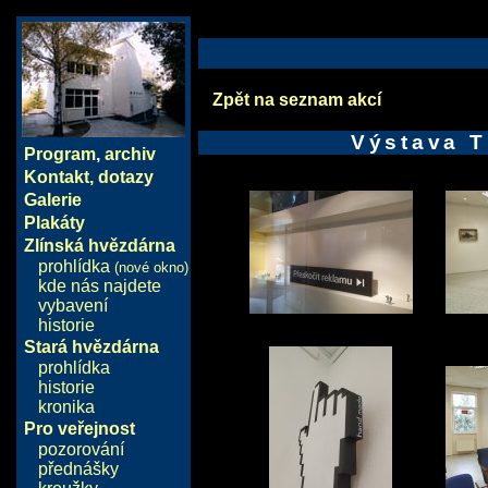
Zpět na seznam akcí
Výstava 
Program
,
archiv
Kontakt, dotazy
Galerie
Plakáty
Zlínská hvězdárna
prohlídka
(nové okno)
kde nás najdete
vybavení
historie
Stará hvězdárna
prohlídka
historie
kronika
Pro veřejnost
pozorování
přednášky