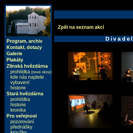
Zpět na seznam akcí
Divade
Program
,
archiv
Kontakt, dotazy
Galerie
Plakáty
Zlínská hvězdárna
prohlídka
(nové okno)
kde nás najdete
vybavení
historie
Stará hvězdárna
prohlídka
historie
kronika
Pro veřejnost
pozorování
přednášky
kroužky