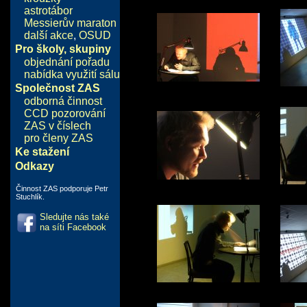
astrotábor
Messierův maraton
další akce
,
OSUD
Pro školy, skupiny
objednání pořadu
nabídka využití sálu
Společnost ZAS
odborná činnost
CCD pozorování
ZAS v číslech
pro členy ZAS
Ke stažení
Odkazy
Činnost ZAS podporuje Petr
Stuchlík.
Sledujte nás také
na síti Facebook