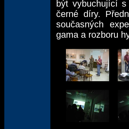
být vybuchující 
černé díry. Před
současných exper
gama a rozboru hy