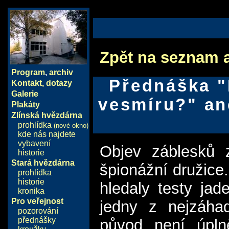
Zpět na seznam 
Program
,
archiv
Přednáška "
Kontakt, dotazy
Galerie
vesmíru?" an
Plakáty
Zlínská hvězdárna
prohlídka
(nové okno)
kde nás najdete
vybavení
Objev záblesků 
historie
Stará hvězdárna
špionážní družice.
prohlídka
historie
hledaly testy ja
kronika
Pro veřejnost
jedny z nejzáhad
pozorování
přednášky
původ není úpln