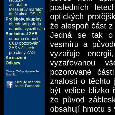
kroužky
astrotábor
posledních letech
Messierův maraton
další akce
,
OSUD
optických protějš
Pro školy, skupiny
že alespoň část z
objednání pořadu
nabídka využití sálu
Jedná se tak o 
Společnost ZAS
odborná činnost
vesmíru a původ
CCD pozorování
ZAS v číslech
vyzařuje energii
pro členy ZAS
Ke stažení
vyzařovanou vš
Odkazy
pozorované část
Činnost ZAS podporuje Petr
Stuchlík.
znalosti o těchto
Sledujte nás také
na síti Facebook
být velice blízko
že původ záblesk
obsahují hmotu s 